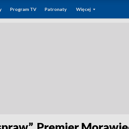
y
Program TV
Patronaty
Więcej
h spraw”. Premier Morawi