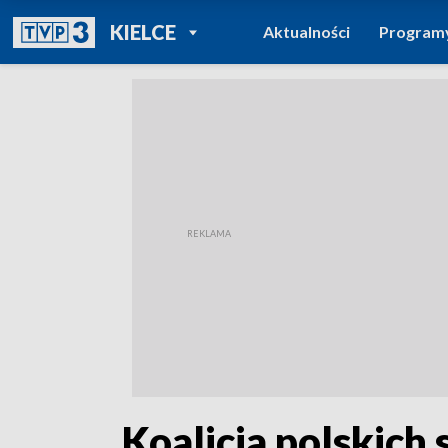
POWRÓT DO
KIELCE
Aktualności
Program
TVP REGIONY
„Koalicja polskic