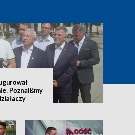
augurował
nie. Poznaliśmy
 działaczy