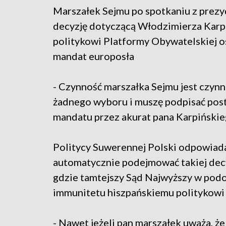
Marszałek Sejmu po spotkaniu z prezy
decyzję dotyczącą Włodzimierza Karp
politykowi Platformy Obywatelskiej os
mandat europosła
- Czynność marszałka Sejmu jest czynn
żadnego wyboru i muszę podpisać post
mandatu przez akurat pana Karpiński
Politycy Suwerennej Polski odpowiadaj
automatycznie podejmować takiej decy
gdzie tamtejszy Sąd Najwyższy w po
immunitetu hiszpańskiemu politykowi
- Nawet jeżeli pan marszałek uważa, ż