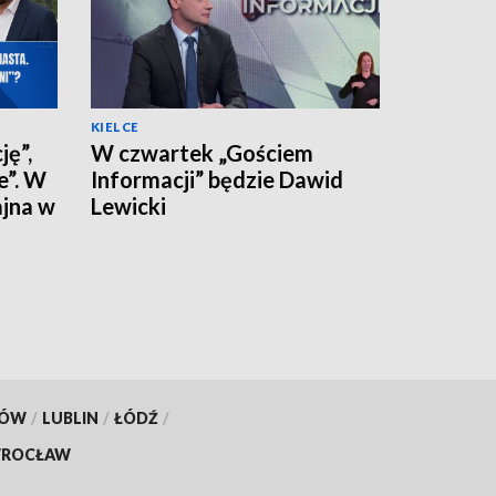
KIELCE
ję”,
W czwartek „Gościem
e”. W
Informacji” będzie Dawid
ajna w
Lewicki
KÓW
/
LUBLIN
/
ŁÓDŹ
/
ROCŁAW