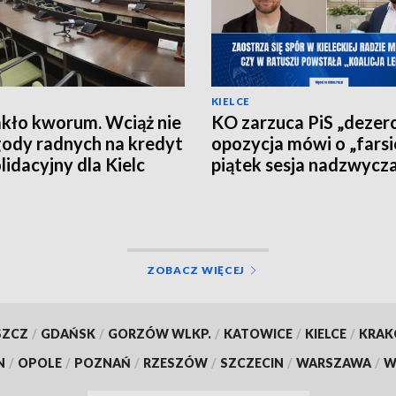
KIELCE
kło kworum. Wciąż nie
KO zarzuca PiS „dezerc
ody radnych na kredyt
opozycja mówi o „farsi
lidacyjny dla Kielc
piątek sesja nadzwycz
kieleckim ratuszu
ZOBACZ WIĘCEJ
SZCZ
/
GDAŃSK
/
GORZÓW WLKP.
/
KATOWICE
/
KIELCE
/
KRA
N
/
OPOLE
/
POZNAŃ
/
RZESZÓW
/
SZCZECIN
/
WARSZAWA
/
W