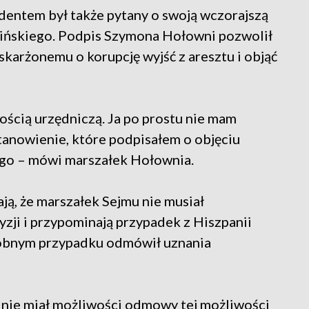
dentem był także pytany o swoją wczorajszą
ińskiego. Podpis Szymona Hołowni pozwolił
karżonemu o korupcję wyjść z aresztu i objąć
ością urzędniczą. Ja po prostu nie mam
anowienie, które podpisałem o objęciu
ego – mówi marszałek Hołownia.
ą, że marszałek Sejmu nie musiał
zji i przypominają przypadek z Hiszpanii
dobnym przypadku odmówił uznania
e nie miał możliwości odmowy tej możliwości