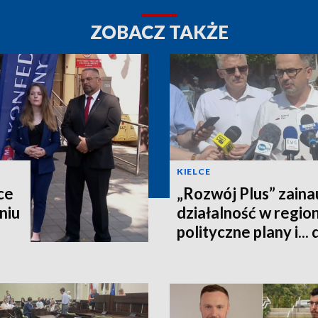
ZOBACZ TAKŻE
KIELCE
ce
„Rozwój Plus” zain
niu
działalność w regio
polityczne plany i...