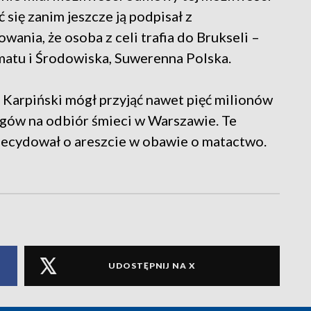
się zanim jeszcze ją podpisał z
nia, że osoba z celi trafia do Brukseli –
atu i Środowiska, Suwerenna Polska.
 Karpiński mógł przyjąć nawet pięć milionów
rgów na odbiór śmieci w Warszawie. Te
zdecydował o areszcie w obawie o matactwo.
UDOSTĘPNIJ NA X