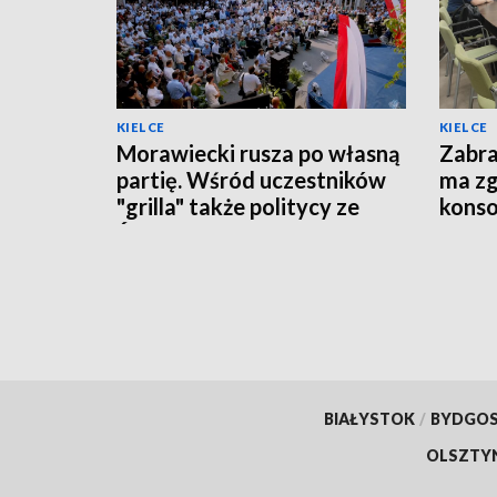
KIELCE
KIELCE
Morawiecki rusza po własną
Zabra
partię. Wśród uczestników
ma zg
"grilla" także politycy ze
konso
Świętokrzyskiego
BIAŁYSTOK
/
BYDGO
OLSZTY