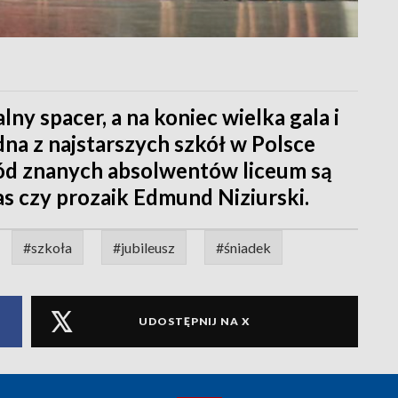
y spacer, a na koniec wielka gala i
dna z najstarszych szkół w Polsce
ród znanych absolwentów liceum są
as czy prozaik Edmund Niziurski.
#szkoła
#jubileusz
#śniadek
UDOSTĘPNIJ NA X