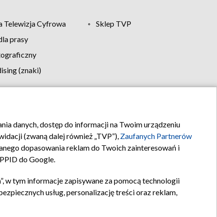
 Telewizja Cyfrowa
Sklep TVP
la prasy
tograficzny
sing (znaki)
klamy
Kontakt
rania danych, dostęp do informacji na Twoim urządzeniu
idacji (zwaną dalej również „TVP”),
Zaufanych Partnerów
anego dopasowania reklam do Twoich zainteresowań i
a PPID do Google.
”, w tym informacje zapisywane za pomocą technologii
zpiecznych usług, personalizację treści oraz reklam,