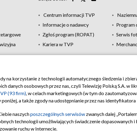
Centrum informacji TVP
Naziemna
Informacje o nadawcy
Program d
zetargowe
Zgłoś program (ROPAT)
Serwis fo
wizyjna
Kariera w TVP
Merchandi
Polityka prywatności
Moje zgody
Pomoc
Biuro re
ody na korzystanie z technologii automatycznego śledzenia i zbie
 danych osobowych przez nas, czyli Telewizję Polską S.A. w likw
VP (93 firm)
, w celach marketingowych (w tym do zautomatyzow
 poniżej, a także zgody na udostępnianie przez nas identyfikator
Ciebie naszych
poszczególnych serwisów
zwanych dalej „Portalem
obnych technologii umożliwiających świadczenie dopasowanych i be
zowanie ruchu w Internecie.