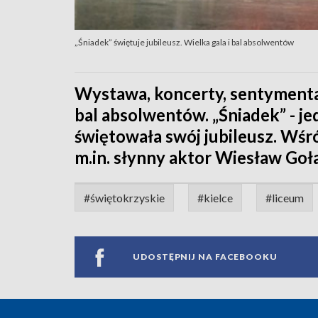
„Śniadek” świętuje jubileusz. Wielka gala i bal absolwentów
Wystawa, koncerty, sentymentaln
bal absolwentów. „Śniadek” - je
świętowała swój jubileusz. Wś
m.in. słynny aktor Wiesław Goł
#świętokrzyskie
#kielce
#liceum
UDOSTĘPNIJ NA FACEBOOKU