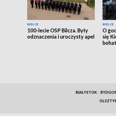
KIELCE
KIELCE
100-lecie OSP Bilcza. Były
O god
odznaczenia i uroczysty apel
się K
boha
wars
BIAŁYSTOK
/
BYDGO
OLSZTY