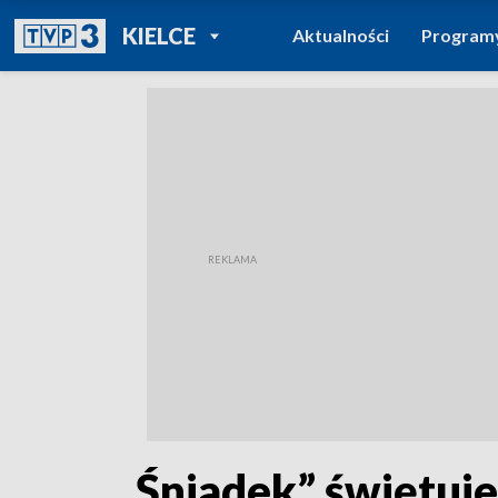
POWRÓT DO
KIELCE
Aktualności
Program
TVP REGIONY
„Śniadek” świętuje