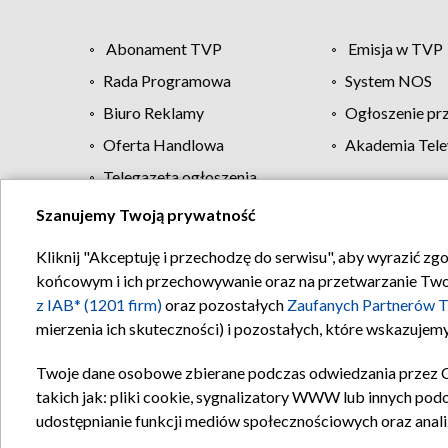
Abonament TVP
Emisja w TVP
Rada Programowa
System NOS
Biuro Reklamy
Ogłoszenie pr
Oferta Handlowa
Akademia Tele
Telegazeta ogłoszenia
Szanujemy Twoją prywatność
Regulamin TVP
Kliknij "Akceptuję i przechodzę do serwisu", aby wyrazić zg
końcowym i ich przechowywanie oraz na przetwarzanie Twoich
z IAB* (1201 firm)
oraz pozostałych
Zaufanych Partnerów T
mierzenia ich skuteczności) i pozostałych, które wskazujemy
Twoje dane osobowe zbierane podczas odwiedzania przez 
takich jak: pliki cookie, sygnalizatory WWW lub innych pod
udostępnianie funkcji mediów społecznościowych oraz anali