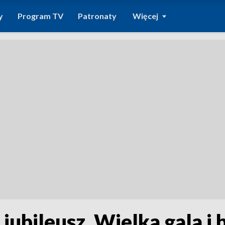
y
Program TV
Patronaty
Więcej
 jubileusz. Wielka gala i