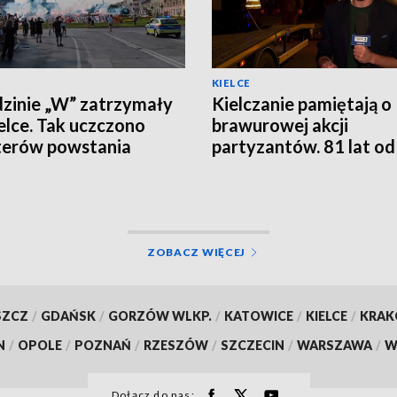
KIELCE
zinie „W” zatrzymały
Kielczanie pamiętają o
ielce. Tak uczczono
brawurowej akcji
terów powstania
partyzantów. 81 lat od
zawskiego
rozbicia kieleckiego
więzienia
ZOBACZ WIĘCEJ
SZCZ
/
GDAŃSK
/
GORZÓW WLKP.
/
KATOWICE
/
KIELCE
/
KRA
N
/
OPOLE
/
POZNAŃ
/
RZESZÓW
/
SZCZECIN
/
WARSZAWA
/
W
Dołącz do nas: