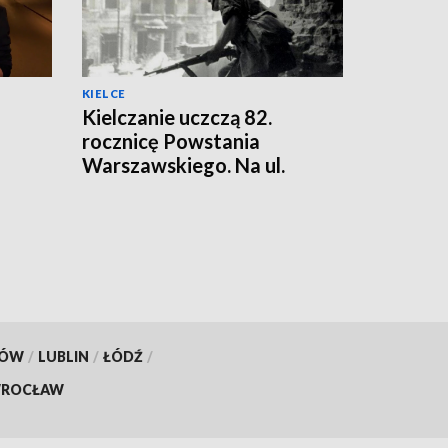
KIELCE
Kielczanie uczczą 82.
rocznicę Powstania
Warszawskiego. Na ul.
Sienkiewicza stanie
barykada
KÓW
/
LUBLIN
/
ŁÓDŹ
/
ROCŁAW