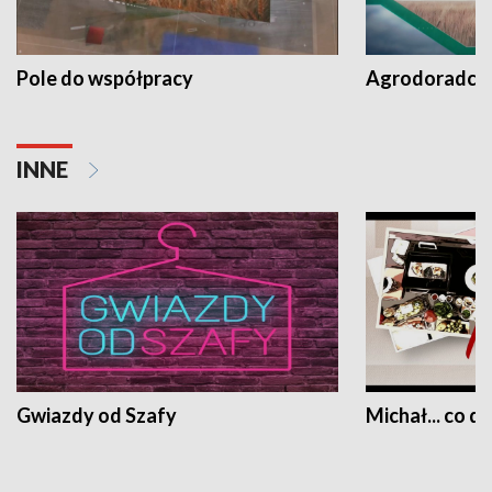
Pole do współpracy
Agrodoradcy 
INNE
Gwiazdy od Szafy
Michał... co dz