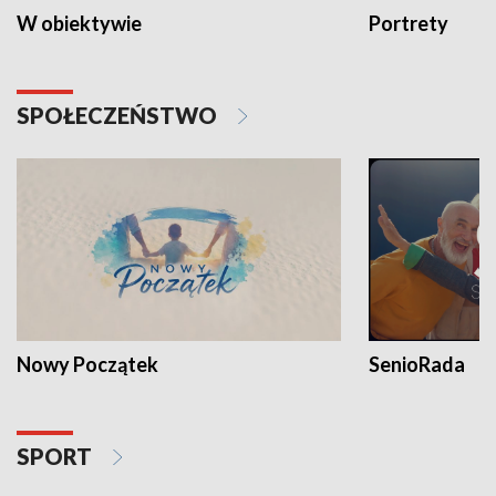
W obiektywie
Portrety
SPOŁECZEŃSTWO
Nowy Początek
SenioRada
SPORT