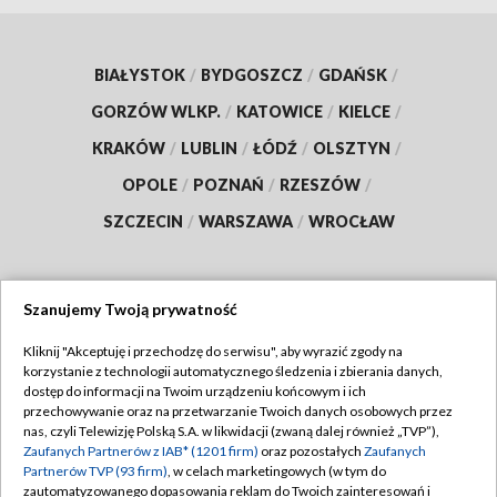
BIAŁYSTOK
/
BYDGOSZCZ
/
GDAŃSK
/
GORZÓW WLKP.
/
KATOWICE
/
KIELCE
/
KRAKÓW
/
LUBLIN
/
ŁÓDŹ
/
OLSZTYN
/
OPOLE
/
POZNAŃ
/
RZESZÓW
/
SZCZECIN
/
WARSZAWA
/
WROCŁAW
Szanujemy Twoją prywatność
Dołącz do nas:
Kliknij "Akceptuję i przechodzę do serwisu", aby wyrazić zgody na
korzystanie z technologii automatycznego śledzenia i zbierania danych,
TVP
dostęp do informacji na Twoim urządzeniu końcowym i ich
Abonament TVP
przechowywanie oraz na przetwarzanie Twoich danych osobowych przez
Regulamin TVP
nas, czyli Telewizję Polską S.A. w likwidacji (zwaną dalej również „TVP”),
Emisja w TVP
Zaufanych Partnerów z IAB* (1201 firm)
oraz pozostałych
Zaufanych
Polityka prywatności
Partnerów TVP (93 firm)
, w celach marketingowych (w tym do
Centrum informacji TVP
Moje zgody
zautomatyzowanego dopasowania reklam do Twoich zainteresowań i