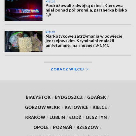
KIELCE
Podróżowali z dwójką dzieci. Kierowca
miał ponad pół promila, partnerka blisko
1,5
KIELCE
Narkotykowe zatrzymania w powiecie
jędrzejowskim. Kryminalni znaleźli
amfetaminę, marihuanę i 3-CMC
ZOBACZ WIĘCEJ
BIAŁYSTOK
/
BYDGOSZCZ
/
GDAŃSK
/
GORZÓW WLKP.
/
KATOWICE
/
KIELCE
/
KRAKÓW
/
LUBLIN
/
ŁÓDŹ
/
OLSZTYN
/
OPOLE
/
POZNAŃ
/
RZESZÓW
/