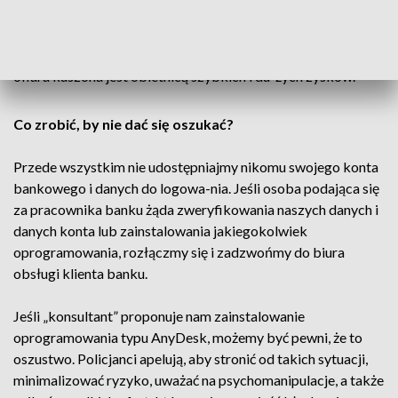
zwykle nawiązują przez e-mail, telefon lub komunikator.
Następni proszą o zainstalowanie programu do zdalnego
pulpitu i zalogowanie się na konto bankowe. Najczęściej
ofiara kuszona jest obietnicą szybkich i du-żych zysków.
Co zrobić, by nie dać się oszukać?
Przede wszystkim nie udostępniajmy nikomu swojego konta
bankowego i danych do logowa-nia. Jeśli osoba podająca się
za pracownika banku żąda zweryfikowania naszych danych i
danych konta lub zainstalowania jakiegokolwiek
oprogramowania, rozłączmy się i zadzwońmy do biura
obsługi klienta banku.
Jeśli „konsultant” proponuje nam zainstalowanie
oprogramowania typu AnyDesk, możemy być pewni, że to
oszustwo. Policjanci apelują, aby stronić od takich sytuacji,
minimalizować ryzyko, uważać na psychomanipulacje, a także