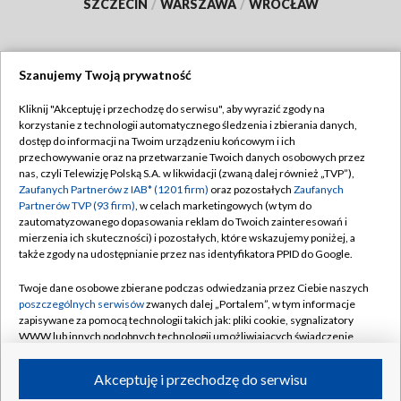
SZCZECIN
/
WARSZAWA
/
WROCŁAW
Szanujemy Twoją prywatność
Dołącz do nas:
Kliknij "Akceptuję i przechodzę do serwisu", aby wyrazić zgody na
korzystanie z technologii automatycznego śledzenia i zbierania danych,
TVP
dostęp do informacji na Twoim urządzeniu końcowym i ich
Abonament TVP
przechowywanie oraz na przetwarzanie Twoich danych osobowych przez
Regulamin TVP
nas, czyli Telewizję Polską S.A. w likwidacji (zwaną dalej również „TVP”),
Emisja w TVP
Polityka prywatności
Zaufanych Partnerów z IAB* (1201 firm)
oraz pozostałych
Zaufanych
Partnerów TVP (93 firm)
, w celach marketingowych (w tym do
Centrum informacji TVP
Moje zgody
zautomatyzowanego dopasowania reklam do Twoich zainteresowań i
mierzenia ich skuteczności) i pozostałych, które wskazujemy poniżej, a
Naziemna Telewizja Cyfrowa
Pomoc
także zgody na udostępnianie przez nas identyfikatora PPID do Google.
Sklep TVP
Biuro reklamy
Twoje dane osobowe zbierane podczas odwiedzania przez Ciebie naszych
Rada Programowa
Kontakt
poszczególnych serwisów
zwanych dalej „Portalem”, w tym informacje
zapisywane za pomocą technologii takich jak: pliki cookie, sygnalizatory
System NOS
WWW lub innych podobnych technologii umożliwiających świadczenie
dopasowanych i bezpiecznych usług, personalizację treści oraz reklam,
Informacje o nadawcy
Kanały
udostępnianie funkcji mediów społecznościowych oraz analizowanie
Akceptuję i przechodzę do serwisu
ruchu w Internecie.
Program dla prasy