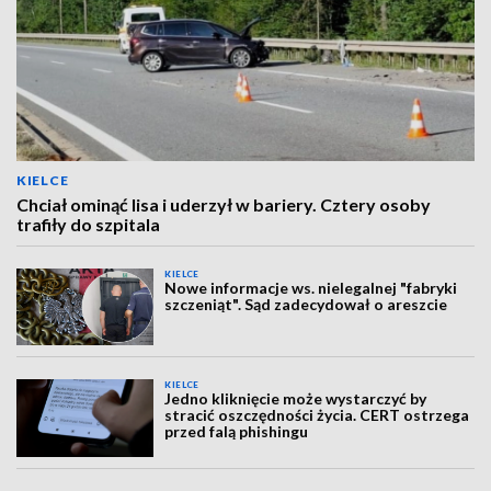
KIELCE
Chciał ominąć lisa i uderzył w bariery. Cztery osoby
trafiły do szpitala
KIELCE
Nowe informacje ws. nielegalnej "fabryki
szczeniąt". Sąd zadecydował o areszcie
KIELCE
Jedno kliknięcie może wystarczyć by
stracić oszczędności życia. CERT ostrzega
przed falą phishingu