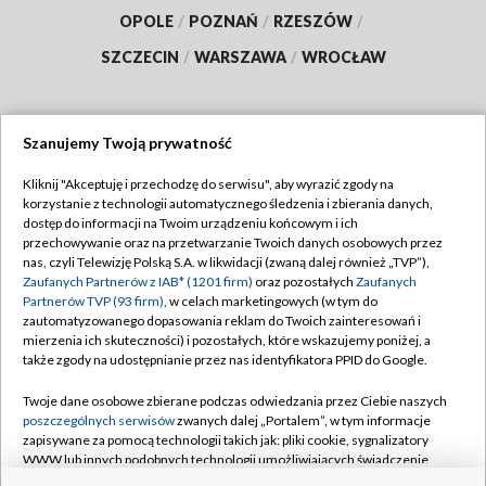
OPOLE
/
POZNAŃ
/
RZESZÓW
/
SZCZECIN
/
WARSZAWA
/
WROCŁAW
Szanujemy Twoją prywatność
Dołącz do nas:
Kliknij "Akceptuję i przechodzę do serwisu", aby wyrazić zgody na
korzystanie z technologii automatycznego śledzenia i zbierania danych,
TVP
dostęp do informacji na Twoim urządzeniu końcowym i ich
Abonament TVP
przechowywanie oraz na przetwarzanie Twoich danych osobowych przez
Regulamin TVP
nas, czyli Telewizję Polską S.A. w likwidacji (zwaną dalej również „TVP”),
Emisja w TVP
Polityka prywatności
Zaufanych Partnerów z IAB* (1201 firm)
oraz pozostałych
Zaufanych
Partnerów TVP (93 firm)
, w celach marketingowych (w tym do
Centrum informacji TVP
Moje zgody
zautomatyzowanego dopasowania reklam do Twoich zainteresowań i
mierzenia ich skuteczności) i pozostałych, które wskazujemy poniżej, a
Naziemna Telewizja Cyfrowa
Pomoc
także zgody na udostępnianie przez nas identyfikatora PPID do Google.
Sklep TVP
Biuro reklamy
Twoje dane osobowe zbierane podczas odwiedzania przez Ciebie naszych
Rada Programowa
Kontakt
poszczególnych serwisów
zwanych dalej „Portalem”, w tym informacje
zapisywane za pomocą technologii takich jak: pliki cookie, sygnalizatory
System NOS
WWW lub innych podobnych technologii umożliwiających świadczenie
dopasowanych i bezpiecznych usług, personalizację treści oraz reklam,