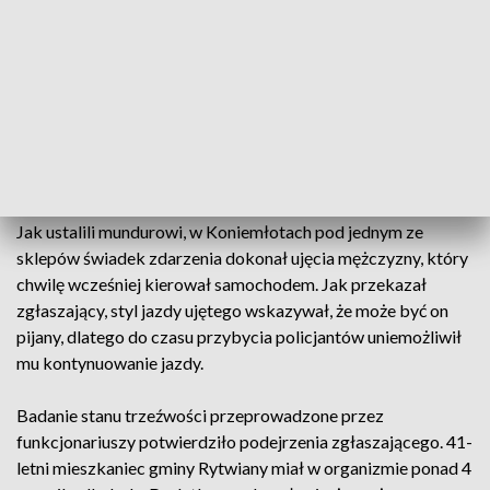
Volkswagenem. Wynik był rekordowy.
Do niebezpiecznego zdarzenia doszło w niedzielę, kilka
minut po godzinie 9.30. Dyżurny staszowskiej komendy
otrzymał zgłoszenie, z którego wynikało, że kierujący
Volkswagenem jadący przez miejscowość Koniemłoty może
znajdować się pod wpływem alkoholu. Na miejsce skierowani
zostali policjanci drogówki.
Jak ustalili mundurowi, w Koniemłotach pod jednym ze
sklepów świadek zdarzenia dokonał ujęcia mężczyzny, który
chwilę wcześniej kierował samochodem. Jak przekazał
zgłaszający, styl jazdy ujętego wskazywał, że może być on
pijany, dlatego do czasu przybycia policjantów uniemożliwił
mu kontynuowanie jazdy.
Badanie stanu trzeźwości przeprowadzone przez
funkcjonariuszy potwierdziło podejrzenia zgłaszającego. 41-
letni mieszkaniec gminy Rytwiany miał w organizmie ponad 4