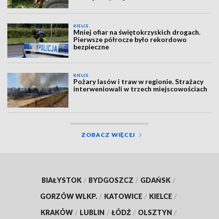
KIELCE
Mniej ofiar na świętokrzyskich drogach.
Pierwsze półrocze było rekordowo
bezpieczne
KIELCE
Pożary lasów i traw w regionie. Strażacy
interweniowali w trzech miejscowościach
ZOBACZ WIĘCEJ
BIAŁYSTOK
/
BYDGOSZCZ
/
GDAŃSK
/
GORZÓW WLKP.
/
KATOWICE
/
KIELCE
/
KRAKÓW
/
LUBLIN
/
ŁÓDŹ
/
OLSZTYN
/