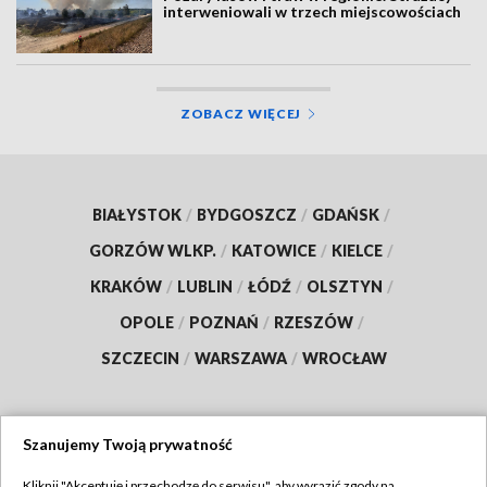
interweniowali w trzech miejscowościach
ZOBACZ WIĘCEJ
BIAŁYSTOK
/
BYDGOSZCZ
/
GDAŃSK
/
GORZÓW WLKP.
/
KATOWICE
/
KIELCE
/
KRAKÓW
/
LUBLIN
/
ŁÓDŹ
/
OLSZTYN
/
OPOLE
/
POZNAŃ
/
RZESZÓW
/
SZCZECIN
/
WARSZAWA
/
WROCŁAW
Szanujemy Twoją prywatność
Dołącz do nas:
Kliknij "Akceptuję i przechodzę do serwisu", aby wyrazić zgody na