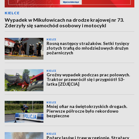
KIELCE
Wypadek w Mikułowicach na drodze krajowej nr 73.
Zderzyły się samochód osobowy i motocykl
KIELCE
Rosną następcy strażaków. Setki tysięcy
złotych trafią do młodzieżowych drużyn
pożarniczych
KIELCE
Groźny wypadek podczas prac polowych.
Traktor przewrócił się i przygniótł 53-
latka [ZDJĘCIA]
KIELCE
Mniej ofiar na świętokrzyskich drogach.
Pierwsze półrocze było rekordowo
bezpieczne
KIELCE
Pożary lasów i traw w regionie. Strażacy