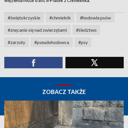
więzienia może trafić 69-latek z Chmielnika.
#świętokrzyskie
#chmielnik
#hodowla psów
#znęcanie się nad zwierzętami
#śledztwo
#zarzuty
#pseudohodowca
#psy
ZOBACZ TAKŻE