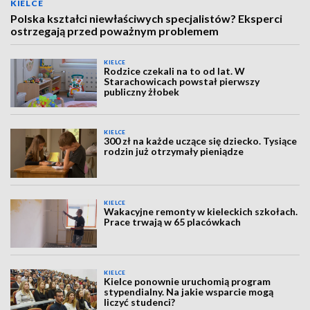
KIELCE
Polska kształci niewłaściwych specjalistów? Eksperci
ostrzegają przed poważnym problemem
KIELCE
Rodzice czekali na to od lat. W
Starachowicach powstał pierwszy
publiczny żłobek
KIELCE
300 zł na każde uczące się dziecko. Tysiące
rodzin już otrzymały pieniądze
KIELCE
Wakacyjne remonty w kieleckich szkołach.
Prace trwają w 65 placówkach
KIELCE
Kielce ponownie uruchomią program
stypendialny. Na jakie wsparcie mogą
liczyć studenci?