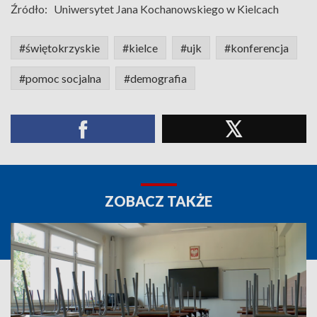
Źródło:
Uniwersytet Jana Kochanowskiego w Kielcach
#świętokrzyskie
#kielce
#ujk
#konferencja
#pomoc socjalna
#demografia
ZOBACZ TAKŻE