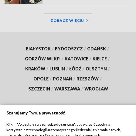
ZOBACZ WIĘCEJ
BIAŁYSTOK
/
BYDGOSZCZ
/
GDAŃSK
/
GORZÓW WLKP.
/
KATOWICE
/
KIELCE
/
KRAKÓW
/
LUBLIN
/
ŁÓDŹ
/
OLSZTYN
/
OPOLE
/
POZNAŃ
/
RZESZÓW
/
SZCZECIN
/
WARSZAWA
/
WROCŁAW
Szanujemy Twoją prywatność
Dołącz do nas:
Kliknij "Akceptuję i przechodzę do serwisu", aby wyrazić zgody na
korzystanie z technologii automatycznego śledzenia i zbierania danych,
TVP
dostęp do informacji na Twoim urządzeniu końcowym i ich