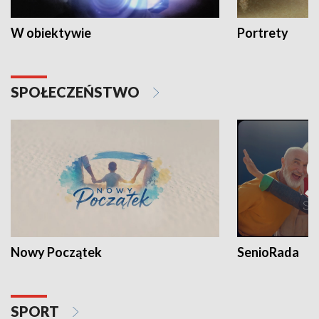
W obiektywie
Portrety
SPOŁECZEŃSTWO
Nowy Początek
SenioRada
SPORT