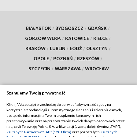
BIAŁYSTOK
/
BYDGOSZCZ
/
GDAŃSK
/
GORZÓW WLKP.
/
KATOWICE
/
KIELCE
/
KRAKÓW
/
LUBLIN
/
ŁÓDŹ
/
OLSZTYN
/
OPOLE
/
POZNAŃ
/
RZESZÓW
/
SZCZECIN
/
WARSZAWA
/
WROCŁAW
Szanujemy Twoją prywatność
Dołącz do nas:
Kliknij "Akceptuję i przechodzę do serwisu", aby wyrazić zgody na
korzystanie z technologii automatycznego śledzenia i zbierania danych,
TVP
dostęp do informacji na Twoim urządzeniu końcowym i ich
Abonament TVP
przechowywanie oraz na przetwarzanie Twoich danych osobowych przez
Regulamin TVP
nas, czyli Telewizję Polską S.A. w likwidacji (zwaną dalej również „TVP”),
Emisja w TVP
Zaufanych Partnerów z IAB* (1201 firm)
oraz pozostałych
Zaufanych
Polityka prywatności