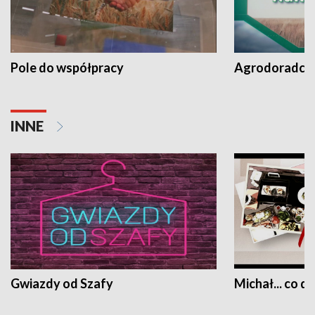
Pole do współpracy
Agrodoradcy 
INNE
Gwiazdy od Szafy
Michał... co dz