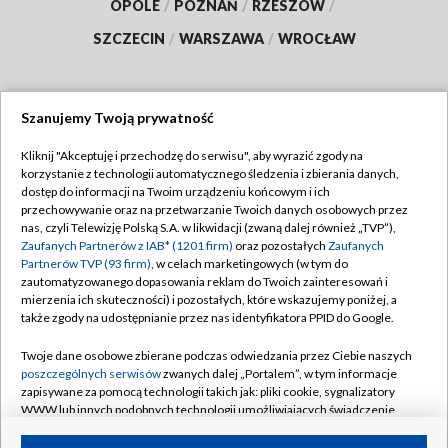
OPOLE
/
POZNAŃ
/
RZESZÓW
/
SZCZECIN
/
WARSZAWA
/
WROCŁAW
Szanujemy Twoją prywatność
Dołącz do nas:
Kliknij "Akceptuję i przechodzę do serwisu", aby wyrazić zgody na
korzystanie z technologii automatycznego śledzenia i zbierania danych,
TVP
dostęp do informacji na Twoim urządzeniu końcowym i ich
Abonament TVP
przechowywanie oraz na przetwarzanie Twoich danych osobowych przez
Regulamin TVP
nas, czyli Telewizję Polską S.A. w likwidacji (zwaną dalej również „TVP”),
Emisja w TVP
Polityka prywatności
Zaufanych Partnerów z IAB* (1201 firm)
oraz pozostałych
Zaufanych
Partnerów TVP (93 firm)
, w celach marketingowych (w tym do
Centrum informacji TVP
Moje zgody
zautomatyzowanego dopasowania reklam do Twoich zainteresowań i
mierzenia ich skuteczności) i pozostałych, które wskazujemy poniżej, a
Naziemna Telewizja Cyfrowa
Pomoc
także zgody na udostępnianie przez nas identyfikatora PPID do Google.
Sklep TVP
Biuro reklamy
Twoje dane osobowe zbierane podczas odwiedzania przez Ciebie naszych
Rada Programowa
Kontakt
poszczególnych serwisów
zwanych dalej „Portalem”, w tym informacje
zapisywane za pomocą technologii takich jak: pliki cookie, sygnalizatory
System NOS
WWW lub innych podobnych technologii umożliwiających świadczenie
dopasowanych i bezpiecznych usług, personalizację treści oraz reklam,
Informacje o nadawcy
Kanały
udostępnianie funkcji mediów społecznościowych oraz analizowanie