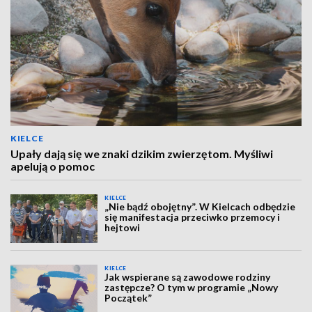
KIELCE
Upały dają się we znaki dzikim zwierzętom. Myśliwi
apelują o pomoc
KIELCE
„Nie bądź obojętny”. W Kielcach odbędzie
się manifestacja przeciwko przemocy i
hejtowi
KIELCE
Jak wspierane są zawodowe rodziny
zastępcze? O tym w programie „Nowy
Początek”