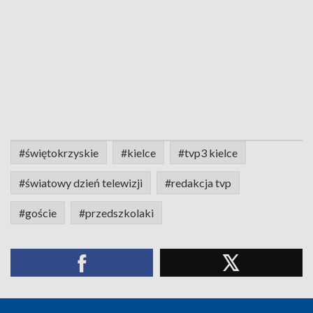
#świętokrzyskie
#kielce
#tvp3 kielce
#światowy dzień telewizji
#redakcja tvp
#goście
#przedszkolaki