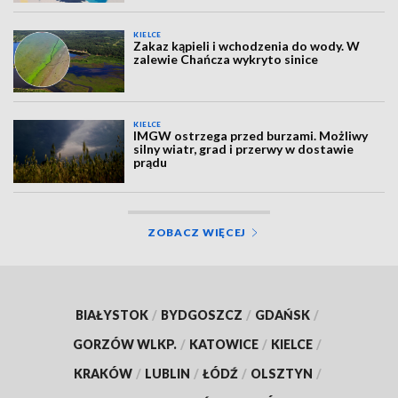
KIELCE
Zakaz kąpieli i wchodzenia do wody. W
zalewie Chańcza wykryto sinice
KIELCE
IMGW ostrzega przed burzami. Możliwy
silny wiatr, grad i przerwy w dostawie
prądu
ZOBACZ WIĘCEJ
BIAŁYSTOK
/
BYDGOSZCZ
/
GDAŃSK
/
GORZÓW WLKP.
/
KATOWICE
/
KIELCE
/
KRAKÓW
/
LUBLIN
/
ŁÓDŹ
/
OLSZTYN
/