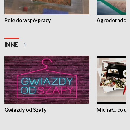
Pole do współpracy
Agrodoradcy 
INNE
Gwiazdy od Szafy
Michał... co dz