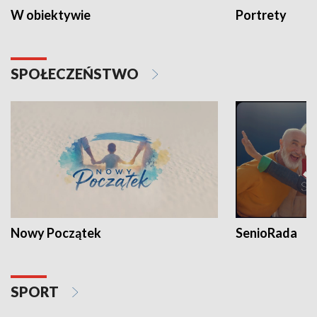
W obiektywie
Portrety
SPOŁECZEŃSTWO
Nowy Początek
SenioRada
SPORT