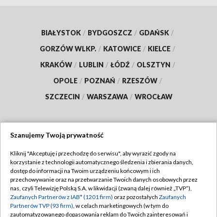
BIAŁYSTOK
/
BYDGOSZCZ
/
GDAŃSK
/
GORZÓW WLKP.
/
KATOWICE
/
KIELCE
/
KRAKÓW
/
LUBLIN
/
ŁÓDŹ
/
OLSZTYN
/
OPOLE
/
POZNAŃ
/
RZESZÓW
/
SZCZECIN
/
WARSZAWA
/
WROCŁAW
Szanujemy Twoją prywatność
Dołącz do nas:
Kliknij "Akceptuję i przechodzę do serwisu", aby wyrazić zgody na
korzystanie z technologii automatycznego śledzenia i zbierania danych,
TVP
dostęp do informacji na Twoim urządzeniu końcowym i ich
Abonament TVP
przechowywanie oraz na przetwarzanie Twoich danych osobowych przez
Regulamin TVP
nas, czyli Telewizję Polską S.A. w likwidacji (zwaną dalej również „TVP”),
Emisja w TVP
Zaufanych Partnerów z IAB* (1201 firm)
oraz pozostałych
Zaufanych
Polityka prywatności
Partnerów TVP (93 firm)
, w celach marketingowych (w tym do
Centrum informacji TVP
Moje zgody
zautomatyzowanego dopasowania reklam do Twoich zainteresowań i