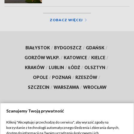
ZOBACZ WIĘCEJ
BIAŁYSTOK
/
BYDGOSZCZ
/
GDAŃSK
/
GORZÓW WLKP.
/
KATOWICE
/
KIELCE
/
KRAKÓW
/
LUBLIN
/
ŁÓDŹ
/
OLSZTYN
/
OPOLE
/
POZNAŃ
/
RZESZÓW
/
SZCZECIN
/
WARSZAWA
/
WROCŁAW
Szanujemy Twoją prywatność
Dołącz do nas:
Kliknij "Akceptuję i przechodzę do serwisu", aby wyrazić zgody na
korzystanie z technologii automatycznego śledzenia i zbierania danych,
TVP
dostęp do informacji na Twoim urządzeniu końcowym i ich