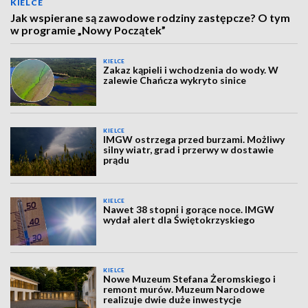
KIELCE
Jak wspierane są zawodowe rodziny zastępcze? O tym
w programie „Nowy Początek”
KIELCE
Zakaz kąpieli i wchodzenia do wody. W
zalewie Chańcza wykryto sinice
KIELCE
IMGW ostrzega przed burzami. Możliwy
silny wiatr, grad i przerwy w dostawie
prądu
KIELCE
Nawet 38 stopni i gorące noce. IMGW
wydał alert dla Świętokrzyskiego
KIELCE
Nowe Muzeum Stefana Żeromskiego i
remont murów. Muzeum Narodowe
realizuje dwie duże inwestycje