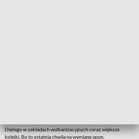
regionu temperatura spadła nawet do -5 stopni Celsjusza. -
Mnie nie zaskoczyło. Jest dosyć zimno, ale trzeba się
przyzwyczaić, bo zima idzie – mówi jeden z kierowców.
Na przyjście zimy trzeba się odpowiednio przygotować. Bo
mimo, że dziś warunki na drogach były dobre, to w
najbliższych dniach pogoda może być kapryśna. - Opady
śniegu, deszczu ze śniegiem, ten zimny asfalt powodują to, że
tworzy się gołoledź - kom. Mariusz Bednarski, Wydział
Ruchu Drogowego KWP w Kielcach.
A to z kolei może doprowadzić do wypadku. Zwłaszcza,
kiedy samochody jeżdżą na letnich oponach. - Jak się
przygotuje odpowiednio, opony zimowe to nie ma problemu.
Gorzej jak ktoś jeszcze zapomniał wymienić. Wtedy ma
problem – mówią kierowcy.
Dlatego w zakładach wulkanizacyjnych coraz większe
kolejki. Bo to ostatnia chwila na wymianę opon.