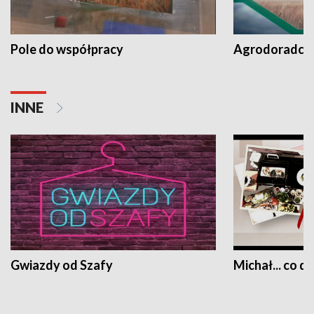
Pole do współpracy
Agrodoradcy 
INNE
Gwiazdy od Szafy
Michał... co dz