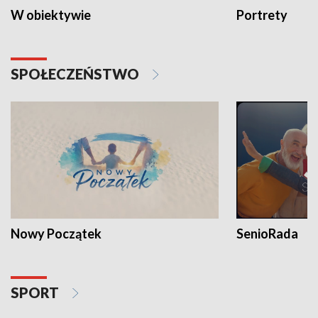
W obiektywie
Portrety
SPOŁECZEŃSTWO
Nowy Początek
SenioRada
SPORT