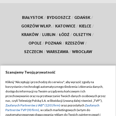
BIAŁYSTOK
/
BYDGOSZCZ
/
GDAŃSK
/
GORZÓW WLKP.
/
KATOWICE
/
KIELCE
/
KRAKÓW
/
LUBLIN
/
ŁÓDŹ
/
OLSZTYN
/
OPOLE
/
POZNAŃ
/
RZESZÓW
/
SZCZECIN
/
WARSZAWA
/
WROCŁAW
Szanujemy Twoją prywatność
Dołącz do nas:
Kliknij "Akceptuję i przechodzę do serwisu", aby wyrazić zgody na
korzystanie z technologii automatycznego śledzenia i zbierania danych,
TVP
dostęp do informacji na Twoim urządzeniu końcowym i ich
Abonament TVP
przechowywanie oraz na przetwarzanie Twoich danych osobowych przez
Regulamin TVP
nas, czyli Telewizję Polską S.A. w likwidacji (zwaną dalej również „TVP”),
Emisja w TVP
Zaufanych Partnerów z IAB* (1201 firm)
oraz pozostałych
Zaufanych
Polityka prywatności
Partnerów TVP (93 firm)
, w celach marketingowych (w tym do
Centrum informacji TVP
Moje zgody
zautomatyzowanego dopasowania reklam do Twoich zainteresowań i