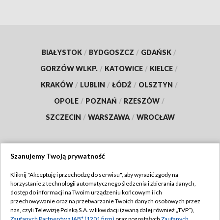
BIAŁYSTOK
/
BYDGOSZCZ
/
GDAŃSK
/
GORZÓW WLKP.
/
KATOWICE
/
KIELCE
/
KRAKÓW
/
LUBLIN
/
ŁÓDŹ
/
OLSZTYN
/
OPOLE
/
POZNAŃ
/
RZESZÓW
/
SZCZECIN
/
WARSZAWA
/
WROCŁAW
Szanujemy Twoją prywatność
Dołącz do nas:
Kliknij "Akceptuję i przechodzę do serwisu", aby wyrazić zgody na
korzystanie z technologii automatycznego śledzenia i zbierania danych,
TVP
dostęp do informacji na Twoim urządzeniu końcowym i ich
Abonament TVP
przechowywanie oraz na przetwarzanie Twoich danych osobowych przez
Regulamin TVP
nas, czyli Telewizję Polską S.A. w likwidacji (zwaną dalej również „TVP”),
Emisja w TVP
Zaufanych Partnerów z IAB* (1201 firm)
oraz pozostałych
Zaufanych
Polityka prywatności