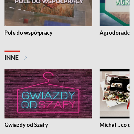
Pole do współpracy
Agrodoradcy 
INNE
Gwiazdy od Szafy
Michał... co dz