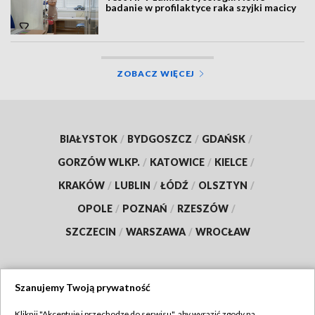
badanie w profilaktyce raka szyjki macicy
ZOBACZ WIĘCEJ
BIAŁYSTOK
/
BYDGOSZCZ
/
GDAŃSK
/
GORZÓW WLKP.
/
KATOWICE
/
KIELCE
/
KRAKÓW
/
LUBLIN
/
ŁÓDŹ
/
OLSZTYN
/
OPOLE
/
POZNAŃ
/
RZESZÓW
/
SZCZECIN
/
WARSZAWA
/
WROCŁAW
Szanujemy Twoją prywatność
Dołącz do nas:
Kliknij "Akceptuję i przechodzę do serwisu", aby wyrazić zgody na