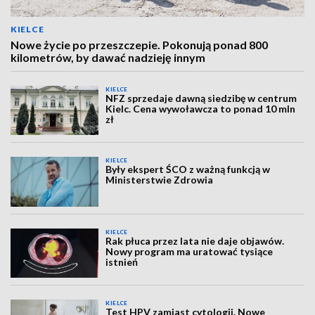
KIELCE
Nowe życie po przeszczepie. Pokonują ponad 800
kilometrów, by dawać nadzieję innym
KIELCE
NFZ sprzedaje dawną siedzibę w centrum
Kielc. Cena wywoławcza to ponad 10 mln
zł
KIELCE
Były ekspert ŚCO z ważną funkcją w
Ministerstwie Zdrowia
KIELCE
Rak płuca przez lata nie daje objawów.
Nowy program ma uratować tysiące
istnień
KIELCE
Test HPV zamiast cytologii. Nowe