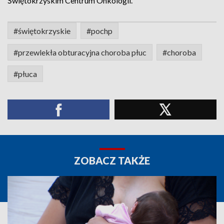
Świętokrzyskim Centrum Onkologii.
#świętokrzyskie
#pochp
#przewlekła obturacyjna choroba płuc
#choroba
#płuca
ZOBACZ TAKŻE