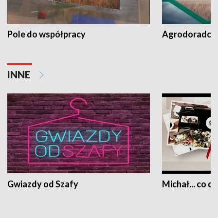
Pole do współpracy
Agrodoradcy 
INNE
Gwiazdy od Szafy
Michał... co dz