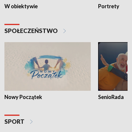
W obiektywie
Portrety
SPOŁECZEŃSTWO
Nowy Początek
SenioRada
SPORT