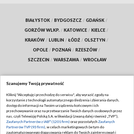
BIAŁYSTOK
/
BYDGOSZCZ
/
GDAŃSK
/
GORZÓW WLKP.
/
KATOWICE
/
KIELCE
/
KRAKÓW
/
LUBLIN
/
ŁÓDŹ
/
OLSZTYN
/
OPOLE
/
POZNAŃ
/
RZESZÓW
/
SZCZECIN
/
WARSZAWA
/
WROCŁAW
Szanujemy Twoją prywatność
Dołącz do nas:
Kliknij "Akceptuję i przechodzę do serwisu", aby wyrazić zgody na
korzystanie z technologii automatycznego śledzenia i zbierania danych,
TVP
dostęp do informacji na Twoim urządzeniu końcowym i ich
Abonament TVP
przechowywanie oraz na przetwarzanie Twoich danych osobowych przez
Regulamin TVP
nas, czyli Telewizję Polską S.A. w likwidacji (zwaną dalej również „TVP”),
Emisja w TVP
Zaufanych Partnerów z IAB* (1201 firm)
oraz pozostałych
Zaufanych
Polityka prywatności
Partnerów TVP (93 firm)
, w celach marketingowych (w tym do
Centrum informacji TVP
Moje zgody
zautomatyzowanego dopasowania reklam do Twoich zainteresowań i