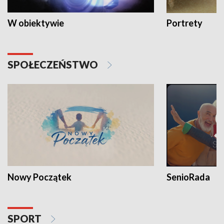
W obiektywie
Portrety
SPOŁECZEŃSTWO
Nowy Początek
SenioRada
SPORT