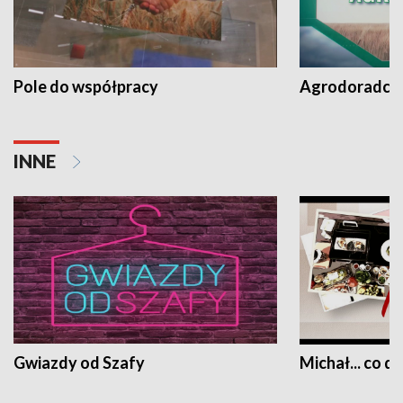
Pole do współpracy
Agrodoradcy 
INNE
Gwiazdy od Szafy
Michał... co dz