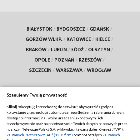
BIAŁYSTOK
/
BYDGOSZCZ
/
GDAŃSK
/
GORZÓW WLKP.
/
KATOWICE
/
KIELCE
/
KRAKÓW
/
LUBLIN
/
ŁÓDŹ
/
OLSZTYN
/
OPOLE
/
POZNAŃ
/
RZESZÓW
/
SZCZECIN
/
WARSZAWA
/
WROCŁAW
Szanujemy Twoją prywatność
Dołącz do nas:
Kliknij "Akceptuję i przechodzę do serwisu", aby wyrazić zgody na
korzystanie z technologii automatycznego śledzenia i zbierania danych,
TVP
dostęp do informacji na Twoim urządzeniu końcowym i ich
Abonament TVP
przechowywanie oraz na przetwarzanie Twoich danych osobowych przez
Regulamin TVP
nas, czyli Telewizję Polską S.A. w likwidacji (zwaną dalej również „TVP”),
Emisja w TVP
Zaufanych Partnerów z IAB* (1201 firm)
oraz pozostałych
Zaufanych
Polityka prywatności