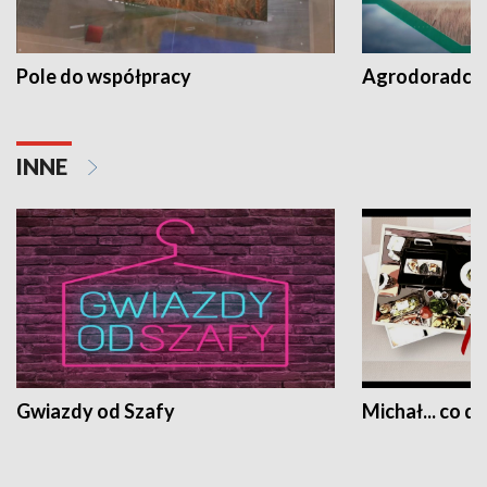
Pole do współpracy
Agrodoradcy 
INNE
Gwiazdy od Szafy
Michał... co dz