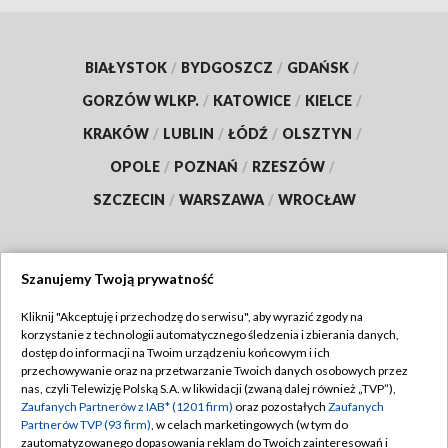
BIAŁYSTOK
/
BYDGOSZCZ
/
GDAŃSK
/
GORZÓW WLKP.
/
KATOWICE
/
KIELCE
/
KRAKÓW
/
LUBLIN
/
ŁÓDŹ
/
OLSZTYN
/
OPOLE
/
POZNAŃ
/
RZESZÓW
/
SZCZECIN
/
WARSZAWA
/
WROCŁAW
Szanujemy Twoją prywatność
Dołącz do nas:
Kliknij "Akceptuję i przechodzę do serwisu", aby wyrazić zgody na
korzystanie z technologii automatycznego śledzenia i zbierania danych,
TVP
dostęp do informacji na Twoim urządzeniu końcowym i ich
Abonament TVP
przechowywanie oraz na przetwarzanie Twoich danych osobowych przez
Regulamin TVP
nas, czyli Telewizję Polską S.A. w likwidacji (zwaną dalej również „TVP”),
Emisja w TVP
Zaufanych Partnerów z IAB* (1201 firm)
oraz pozostałych
Zaufanych
Polityka prywatności
Partnerów TVP (93 firm)
, w celach marketingowych (w tym do
Centrum informacji TVP
Moje zgody
zautomatyzowanego dopasowania reklam do Twoich zainteresowań i