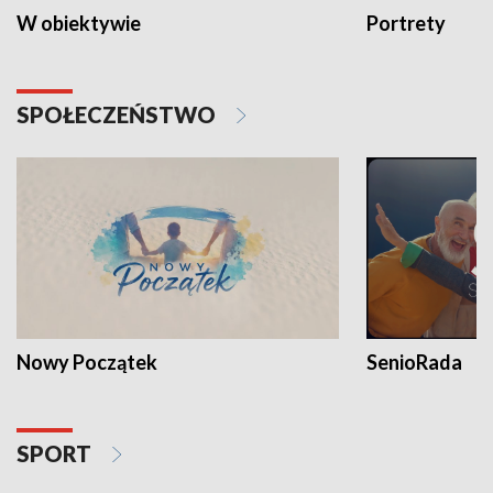
W obiektywie
Portrety
SPOŁECZEŃSTWO
Nowy Początek
SenioRada
SPORT