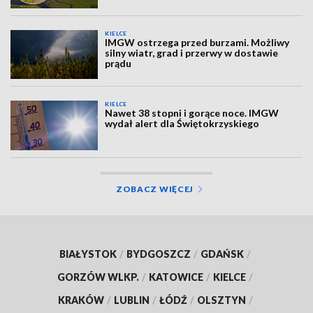
KIELCE
IMGW ostrzega przed burzami. Możliwy
silny wiatr, grad i przerwy w dostawie
prądu
KIELCE
Nawet 38 stopni i gorące noce. IMGW
wydał alert dla Świętokrzyskiego
ZOBACZ WIĘCEJ
BIAŁYSTOK
/
BYDGOSZCZ
/
GDAŃSK
/
GORZÓW WLKP.
/
KATOWICE
/
KIELCE
/
KRAKÓW
/
LUBLIN
/
ŁÓDŹ
/
OLSZTYN
/