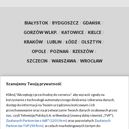
BIAŁYSTOK
/
BYDGOSZCZ
/
GDAŃSK
/
GORZÓW WLKP.
/
KATOWICE
/
KIELCE
/
KRAKÓW
/
LUBLIN
/
ŁÓDŹ
/
OLSZTYN
/
OPOLE
/
POZNAŃ
/
RZESZÓW
/
SZCZECIN
/
WARSZAWA
/
WROCŁAW
Szanujemy Twoją prywatność
Dołącz do nas:
Kliknij "Akceptuję i przechodzę do serwisu", aby wyrazić zgody na
korzystanie z technologii automatycznego śledzenia i zbierania danych,
TVP
dostęp do informacji na Twoim urządzeniu końcowym i ich
Abonament TVP
przechowywanie oraz na przetwarzanie Twoich danych osobowych przez
Regulamin TVP
nas, czyli Telewizję Polską S.A. w likwidacji (zwaną dalej również „TVP”),
Emisja w TVP
Polityka prywatności
Zaufanych Partnerów z IAB* (1201 firm)
oraz pozostałych
Zaufanych
Partnerów TVP (93 firm)
, w celach marketingowych (w tym do
Centrum informacji TVP