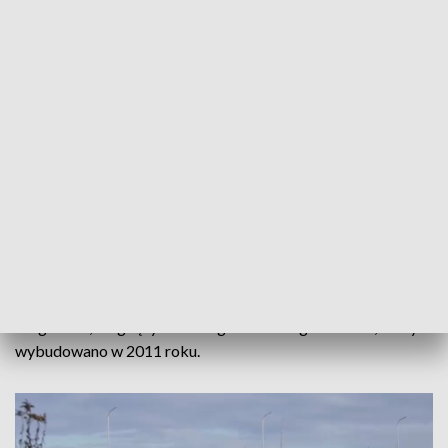
Pawelec-Buras, rzecznik GDDKiA w Kielcach.
Wszystkie stalowe elementy, które do tej pory
zdemontowano, ważyły prawie 2,5 tysiąca ton. Montaż
nowych konstrukcji mostu może potrwać do połowy
przyszłego roku.
Rozbudowa przeprawy nad Wisłą w Sandomierzu trwa od
2021 roku. Nowy obiekt o długości około 460 metrów
włączony zostanie do układu komunikacyjnego miasta.
Inwestycja ma być gotowa za kilkanaście miesięcy.
Przeprawa przez Wisłę w Sandomierzu będzie odbywała się
dwoma jezdniami. Do tego celu wykorzystany będzie także
drugi most, biegnący równolegle do nowego obiektu, który
wybudowano w 2011 roku.