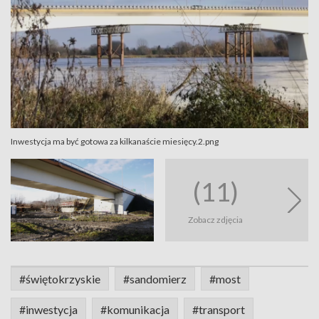
Inwestycja ma być gotowa za kilkanaście miesięcy.2.png
(11)
Zobacz zdjęcia
#świętokrzyskie
#sandomierz
#most
#inwestycja
#komunikacja
#transport