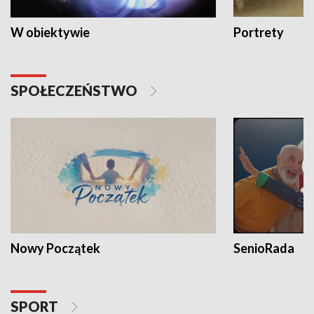
W obiektywie
Portrety
SPOŁECZEŃSTWO
Nowy Początek
SenioRada
SPORT