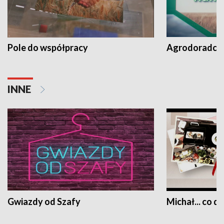
Pole do współpracy
Agrodoradcy 
INNE
Gwiazdy od Szafy
Michał... co dz