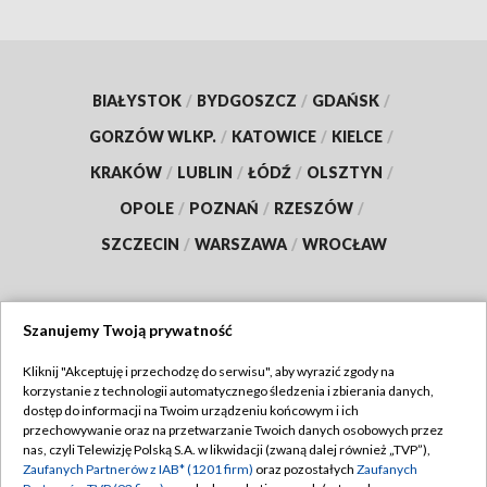
BIAŁYSTOK
/
BYDGOSZCZ
/
GDAŃSK
/
GORZÓW WLKP.
/
KATOWICE
/
KIELCE
/
KRAKÓW
/
LUBLIN
/
ŁÓDŹ
/
OLSZTYN
/
OPOLE
/
POZNAŃ
/
RZESZÓW
/
SZCZECIN
/
WARSZAWA
/
WROCŁAW
Szanujemy Twoją prywatność
Dołącz do nas:
Kliknij "Akceptuję i przechodzę do serwisu", aby wyrazić zgody na
korzystanie z technologii automatycznego śledzenia i zbierania danych,
TVP
dostęp do informacji na Twoim urządzeniu końcowym i ich
Abonament TVP
przechowywanie oraz na przetwarzanie Twoich danych osobowych przez
Regulamin TVP
nas, czyli Telewizję Polską S.A. w likwidacji (zwaną dalej również „TVP”),
Emisja w TVP
Zaufanych Partnerów z IAB* (1201 firm)
oraz pozostałych
Zaufanych
Polityka prywatności