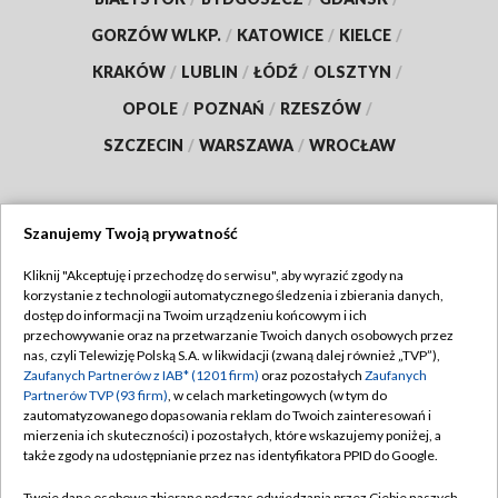
GORZÓW WLKP.
/
KATOWICE
/
KIELCE
/
KRAKÓW
/
LUBLIN
/
ŁÓDŹ
/
OLSZTYN
/
OPOLE
/
POZNAŃ
/
RZESZÓW
/
SZCZECIN
/
WARSZAWA
/
WROCŁAW
Szanujemy Twoją prywatność
Dołącz do nas:
Kliknij "Akceptuję i przechodzę do serwisu", aby wyrazić zgody na
korzystanie z technologii automatycznego śledzenia i zbierania danych,
TVP
dostęp do informacji na Twoim urządzeniu końcowym i ich
Abonament TVP
przechowywanie oraz na przetwarzanie Twoich danych osobowych przez
Regulamin TVP
nas, czyli Telewizję Polską S.A. w likwidacji (zwaną dalej również „TVP”),
Emisja w TVP
Polityka prywatności
Zaufanych Partnerów z IAB* (1201 firm)
oraz pozostałych
Zaufanych
Partnerów TVP (93 firm)
, w celach marketingowych (w tym do
Centrum informacji TVP
Moje zgody
zautomatyzowanego dopasowania reklam do Twoich zainteresowań i
mierzenia ich skuteczności) i pozostałych, które wskazujemy poniżej, a
Naziemna Telewizja Cyfrowa
Pomoc
także zgody na udostępnianie przez nas identyfikatora PPID do Google.
Sklep TVP
Biuro reklamy
Twoje dane osobowe zbierane podczas odwiedzania przez Ciebie naszych