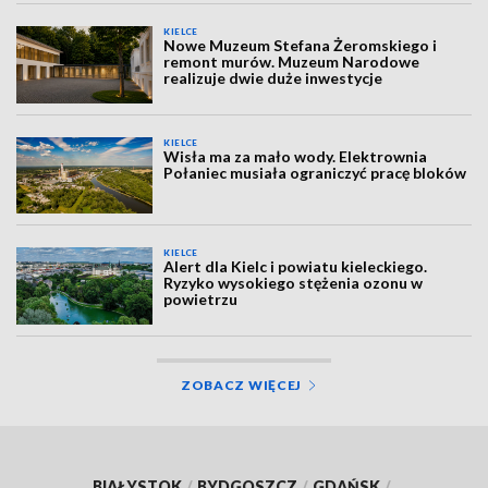
KIELCE
Nowe Muzeum Stefana Żeromskiego i
remont murów. Muzeum Narodowe
realizuje dwie duże inwestycje
KIELCE
Wisła ma za mało wody. Elektrownia
Połaniec musiała ograniczyć pracę bloków
KIELCE
Alert dla Kielc i powiatu kieleckiego.
Ryzyko wysokiego stężenia ozonu w
powietrzu
ZOBACZ WIĘCEJ
BIAŁYSTOK
/
BYDGOSZCZ
/
GDAŃSK
/