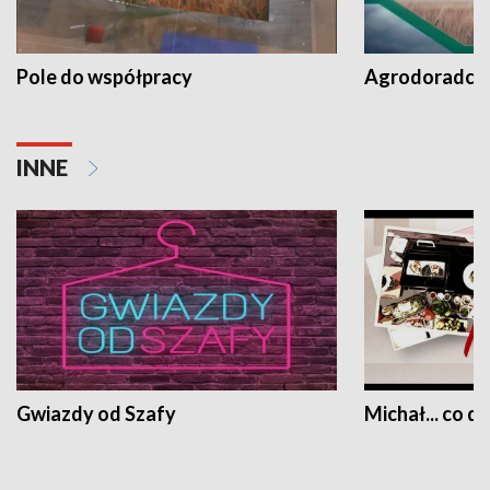
Pole do współpracy
Agrodoradcy 
INNE
Gwiazdy od Szafy
Michał... co dz