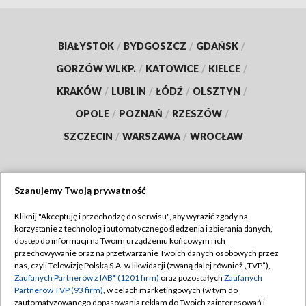
BIAŁYSTOK
/
BYDGOSZCZ
/
GDAŃSK
/
GORZÓW WLKP.
/
KATOWICE
/
KIELCE
/
KRAKÓW
/
LUBLIN
/
ŁÓDŹ
/
OLSZTYN
/
OPOLE
/
POZNAŃ
/
RZESZÓW
/
SZCZECIN
/
WARSZAWA
/
WROCŁAW
Szanujemy Twoją prywatność
Dołącz do nas:
Kliknij "Akceptuję i przechodzę do serwisu", aby wyrazić zgody na
korzystanie z technologii automatycznego śledzenia i zbierania danych,
TVP
dostęp do informacji na Twoim urządzeniu końcowym i ich
Abonament TVP
przechowywanie oraz na przetwarzanie Twoich danych osobowych przez
Regulamin TVP
nas, czyli Telewizję Polską S.A. w likwidacji (zwaną dalej również „TVP”),
Emisja w TVP
Zaufanych Partnerów z IAB* (1201 firm)
oraz pozostałych
Zaufanych
Polityka prywatności
Partnerów TVP (93 firm)
, w celach marketingowych (w tym do
Centrum informacji TVP
Moje zgody
zautomatyzowanego dopasowania reklam do Twoich zainteresowań i