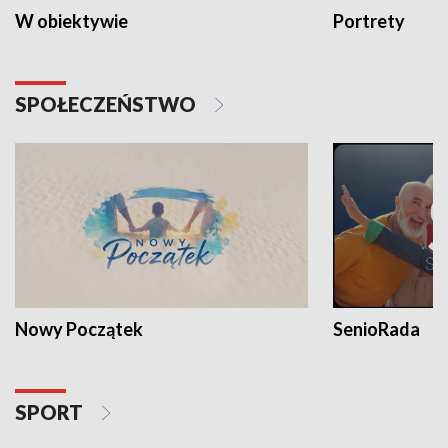
W obiektywie
Portrety
SPOŁECZEŃSTWO
Nowy Początek
SenioRada
SPORT