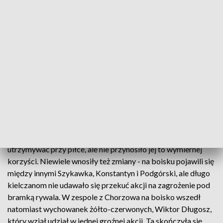
W drugą część meczu zdecydowanie lepiej weszli piłkarze z
Chorzowa, którzy szybko zaczęli stwarzać sobie dobre
okazje. Pierwszą z nich, strzał Kacpra Michalskiego,
bramkarz Korony jeszcze wybronił, ale potem padła już
bramka. Po świetnym prostopadłym podaniu z głębi pola
sam na sam z Dziekońskim wyszedł Łukasz Moneta -
zawodnik Ruchu najpierw przegrał pojedynek z
goalkeeperem, ale piłka wróciła pod jego nogi. Dograł ją do
Daniela Szczepana, a ten wpakował ją do bramki.
W kolejnych minutach Korona potrafiła się dłużej
utrzymywać przy piłce, ale nie przynosiło jej to wymiernej
korzyści. Niewiele wnosiły też zmiany - na boisku pojawili się
między innymi Szykawka, Konstantyn i Podgórski, ale długo
kielczanom nie udawało się przekuć akcji na zagrożenie pod
bramką rywala. W zespole z Chorzowa na boisko wszedł
natomiast wychowanek żółto-czerwonych, Wiktor Długosz,
który wziął udział w jednej groźnej akcji. Ta skończyła się