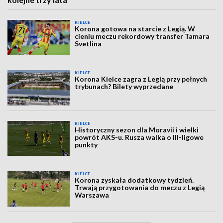
KIELCE
Korona gotowa na starcie z Legią. W
cieniu meczu rekordowy transfer Tamara
Svetlina
KIELCE
Korona Kielce zagra z Legią przy pełnych
trybunach? Bilety wyprzedane
KIELCE
Historyczny sezon dla Moravii i wielki
powrót AKS-u. Rusza walka o III-ligowe
punkty
KIELCE
Korona zyskała dodatkowy tydzień.
Trwają przygotowania do meczu z Legią
Warszawa