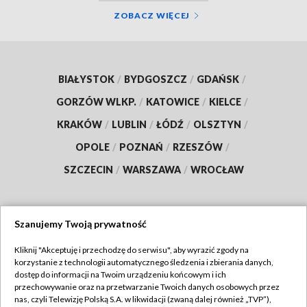
ZOBACZ WIĘCEJ
BIAŁYSTOK
/
BYDGOSZCZ
/
GDAŃSK
/
GORZÓW WLKP.
/
KATOWICE
/
KIELCE
/
KRAKÓW
/
LUBLIN
/
ŁÓDŹ
/
OLSZTYN
/
OPOLE
/
POZNAŃ
/
RZESZÓW
/
SZCZECIN
/
WARSZAWA
/
WROCŁAW
Szanujemy Twoją prywatność
Dołącz do nas:
Kliknij "Akceptuję i przechodzę do serwisu", aby wyrazić zgody na
korzystanie z technologii automatycznego śledzenia i zbierania danych,
TVP
dostęp do informacji na Twoim urządzeniu końcowym i ich
Abonament TVP
przechowywanie oraz na przetwarzanie Twoich danych osobowych przez
Regulamin TVP
nas, czyli Telewizję Polską S.A. w likwidacji (zwaną dalej również „TVP”),