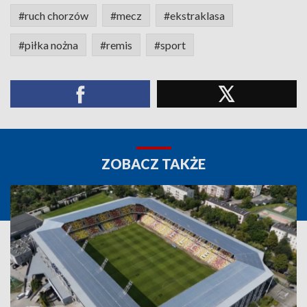
#ruch chorzów
#mecz
#ekstraklasa
#piłka nożna
#remis
#sport
ZOBACZ TAKŻE