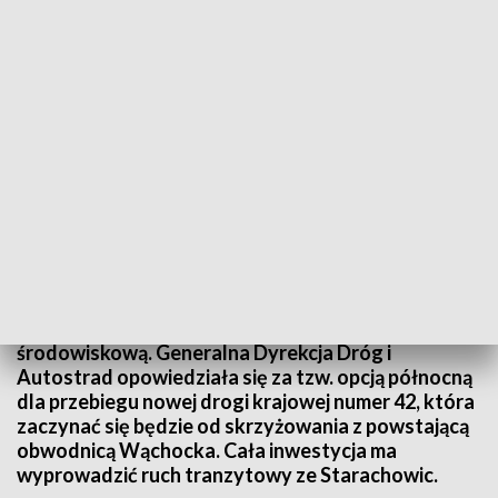
Północny wariant obwodnicy Starachowic rekomendowany przez decyzję
środowiskową
Znamy wariant obwodnicy Starachowic
rekomendowany we wniosku o decyzję
środowiskową. Generalna Dyrekcja Dróg i
Autostrad opowiedziała się za tzw. opcją północną
dla przebiegu nowej drogi krajowej numer 42, która
zaczynać się będzie od skrzyżowania z powstającą
obwodnicą Wąchocka. Cała inwestycja ma
wyprowadzić ruch tranzytowy ze Starachowic.