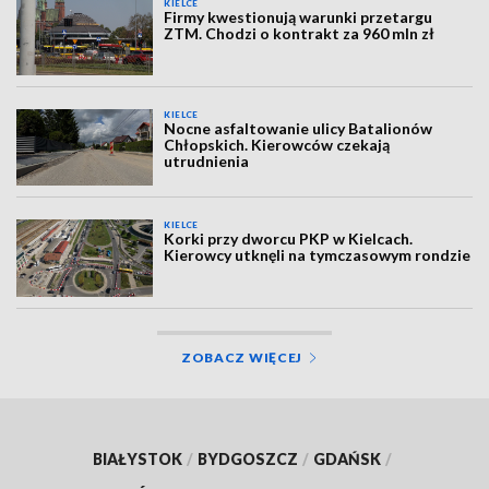
KIELCE
Firmy kwestionują warunki przetargu
ZTM. Chodzi o kontrakt za 960 mln zł
KIELCE
Nocne asfaltowanie ulicy Batalionów
Chłopskich. Kierowców czekają
utrudnienia
KIELCE
Korki przy dworcu PKP w Kielcach.
Kierowcy utknęli na tymczasowym rondzie
ZOBACZ WIĘCEJ
BIAŁYSTOK
/
BYDGOSZCZ
/
GDAŃSK
/