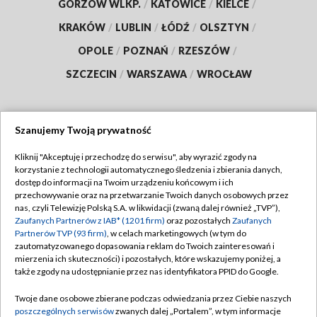
GORZÓW WLKP.
/
KATOWICE
/
KIELCE
/
KRAKÓW
/
LUBLIN
/
ŁÓDŹ
/
OLSZTYN
/
OPOLE
/
POZNAŃ
/
RZESZÓW
/
SZCZECIN
/
WARSZAWA
/
WROCŁAW
Szanujemy Twoją prywatność
Dołącz do nas:
Kliknij "Akceptuję i przechodzę do serwisu", aby wyrazić zgody na
korzystanie z technologii automatycznego śledzenia i zbierania danych,
TVP
dostęp do informacji na Twoim urządzeniu końcowym i ich
Abonament TVP
przechowywanie oraz na przetwarzanie Twoich danych osobowych przez
Regulamin TVP
nas, czyli Telewizję Polską S.A. w likwidacji (zwaną dalej również „TVP”),
Emisja w TVP
Polityka prywatności
Zaufanych Partnerów z IAB* (1201 firm)
oraz pozostałych
Zaufanych
Partnerów TVP (93 firm)
, w celach marketingowych (w tym do
Centrum informacji TVP
Moje zgody
zautomatyzowanego dopasowania reklam do Twoich zainteresowań i
mierzenia ich skuteczności) i pozostałych, które wskazujemy poniżej, a
Naziemna Telewizja Cyfrowa
Pomoc
także zgody na udostępnianie przez nas identyfikatora PPID do Google.
Sklep TVP
Biuro reklamy
Twoje dane osobowe zbierane podczas odwiedzania przez Ciebie naszych
Rada Programowa
Kontakt
poszczególnych serwisów
zwanych dalej „Portalem”, w tym informacje