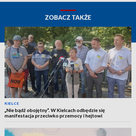
ZOBACZ TAKŻE
KIELCE
„Nie bądź obojętny”. W Kielcach odbędzie się
manifestacja przeciwko przemocy i hejtowi