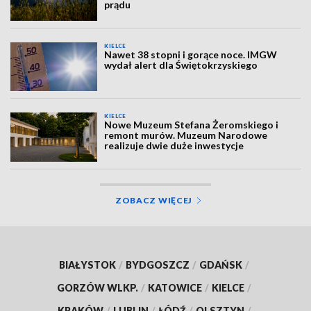
prądu
KIELCE
Nawet 38 stopni i gorące noce. IMGW
wydał alert dla Świętokrzyskiego
KIELCE
Nowe Muzeum Stefana Żeromskiego i
remont murów. Muzeum Narodowe
realizuje dwie duże inwestycje
ZOBACZ WIĘCEJ
BIAŁYSTOK
/
BYDGOSZCZ
/
GDAŃSK
/
GORZÓW WLKP.
/
KATOWICE
/
KIELCE
/
KRAKÓW
/
LUBLIN
/
ŁÓDŹ
/
OLSZTYN
/