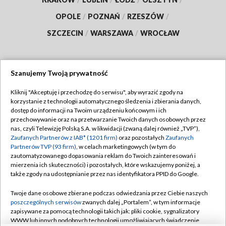
OPOLE
/
POZNAŃ
/
RZESZÓW
/
SZCZECIN
/
WARSZAWA
/
WROCŁAW
Szanujemy Twoją prywatność
Dołącz do nas:
Kliknij "Akceptuję i przechodzę do serwisu", aby wyrazić zgody na
korzystanie z technologii automatycznego śledzenia i zbierania danych,
TVP
dostęp do informacji na Twoim urządzeniu końcowym i ich
Abonament TVP
przechowywanie oraz na przetwarzanie Twoich danych osobowych przez
Regulamin TVP
nas, czyli Telewizję Polską S.A. w likwidacji (zwaną dalej również „TVP”),
Emisja w TVP
Polityka prywatności
Zaufanych Partnerów z IAB* (1201 firm)
oraz pozostałych
Zaufanych
Partnerów TVP (93 firm)
, w celach marketingowych (w tym do
Centrum informacji TVP
Moje zgody
zautomatyzowanego dopasowania reklam do Twoich zainteresowań i
mierzenia ich skuteczności) i pozostałych, które wskazujemy poniżej, a
Naziemna Telewizja Cyfrowa
Pomoc
także zgody na udostępnianie przez nas identyfikatora PPID do Google.
Sklep TVP
Biuro reklamy
Twoje dane osobowe zbierane podczas odwiedzania przez Ciebie naszych
Rada Programowa
Kontakt
poszczególnych serwisów
zwanych dalej „Portalem”, w tym informacje
zapisywane za pomocą technologii takich jak: pliki cookie, sygnalizatory
System NOS
WWW lub innych podobnych technologii umożliwiających świadczenie