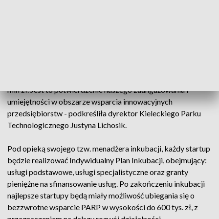
wdrożenie innowacyjnego produktu startupu.
- Dzięki naszemu bogatemu doświadczeniu z poprzednich
edycji od 2021 roku udało nam się wspomóc 38 startupów, z
sukcesem prowadząc je przez proces inkubacji. To dla nas
ważne osiągnięcie, podobnie jak dotychczasowe uzyskanie
dofinansowania przez 13 z tych startupów w wysokości 12
mln zł. Jest to potwierdzenie naszego zaangażowania i
umiejętności w obszarze wsparcia innowacyjnych
przedsiębiorstw - podkreśliła dyrektor Kieleckiego Parku
Technologicznego Justyna Lichosik.
Pod opieką swojego tzw. menadżera inkubacji, każdy startup
będzie realizować Indywidualny Plan Inkubacji, obejmujący:
usługi podstawowe, usługi specjalistyczne oraz granty
pieniężne na sfinansowanie usług. Po zakończeniu inkubacji
najlepsze startupy będą miały możliwość ubiegania się o
bezzwrotne wsparcie PARP w wysokości do 600 tys. zł, z
przeznaczeniem na dalszy rozwój działalności.