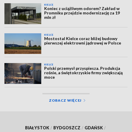
KIELCE
Koniec z uciążliwym odorem? Zakład w
Promniku przejdzie modernizację za 19
mln zł
KIELCE
Mostostal Kielce coraz bliżej budowy
pierwszej elektrowni jądrowej w Polsce
KIELCE
Polski przemysł przyspiesza. Produkcja
rośnie, a świętokrzyskie firmy zwiększają
moce
ZOBACZ WIĘCEJ
BIAŁYSTOK
/
BYDGOSZCZ
/
GDAŃSK
/