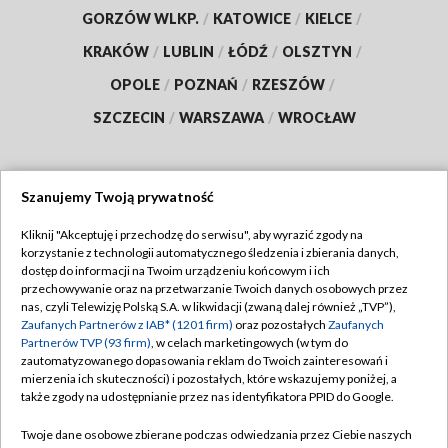
GORZÓW WLKP.
/
KATOWICE
/
KIELCE
/
KRAKÓW
/
LUBLIN
/
ŁÓDŹ
/
OLSZTYN
/
OPOLE
/
POZNAŃ
/
RZESZÓW
/
SZCZECIN
/
WARSZAWA
/
WROCŁAW
Szanujemy Twoją prywatność
Dołącz do nas:
Kliknij "Akceptuję i przechodzę do serwisu", aby wyrazić zgody na
korzystanie z technologii automatycznego śledzenia i zbierania danych,
TVP
dostęp do informacji na Twoim urządzeniu końcowym i ich
Abonament TVP
przechowywanie oraz na przetwarzanie Twoich danych osobowych przez
Regulamin TVP
nas, czyli Telewizję Polską S.A. w likwidacji (zwaną dalej również „TVP”),
Emisja w TVP
Polityka prywatności
Zaufanych Partnerów z IAB* (1201 firm)
oraz pozostałych
Zaufanych
Partnerów TVP (93 firm)
, w celach marketingowych (w tym do
Centrum informacji TVP
Moje zgody
zautomatyzowanego dopasowania reklam do Twoich zainteresowań i
mierzenia ich skuteczności) i pozostałych, które wskazujemy poniżej, a
Naziemna Telewizja Cyfrowa
Pomoc
także zgody na udostępnianie przez nas identyfikatora PPID do Google.
Sklep TVP
Biuro reklamy
Twoje dane osobowe zbierane podczas odwiedzania przez Ciebie naszych