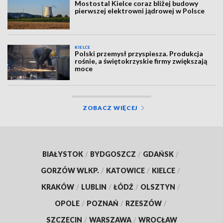
Mostostal Kielce coraz bliżej budowy
pierwszej elektrowni jądrowej w Polsce
KIELCE
Polski przemysł przyspiesza. Produkcja
rośnie, a świętokrzyskie firmy zwiększają
moce
ZOBACZ WIĘCEJ
BIAŁYSTOK
/
BYDGOSZCZ
/
GDAŃSK
/
GORZÓW WLKP.
/
KATOWICE
/
KIELCE
/
KRAKÓW
/
LUBLIN
/
ŁÓDŹ
/
OLSZTYN
/
OPOLE
/
POZNAŃ
/
RZESZÓW
/
SZCZECIN
/
WARSZAWA
/
WROCŁAW