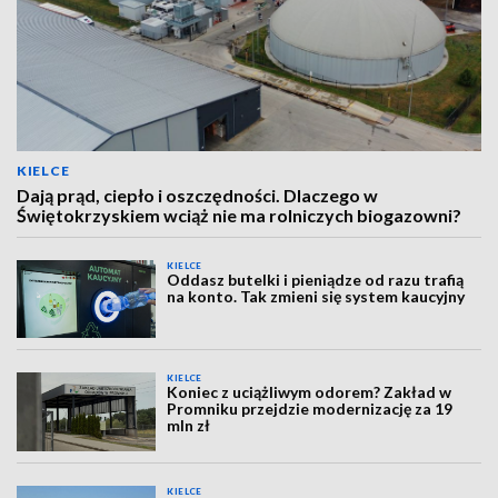
KIELCE
Dają prąd, ciepło i oszczędności. Dlaczego w
Świętokrzyskiem wciąż nie ma rolniczych biogazowni?
KIELCE
Oddasz butelki i pieniądze od razu trafią
na konto. Tak zmieni się system kaucyjny
KIELCE
Koniec z uciążliwym odorem? Zakład w
Promniku przejdzie modernizację za 19
mln zł
KIELCE