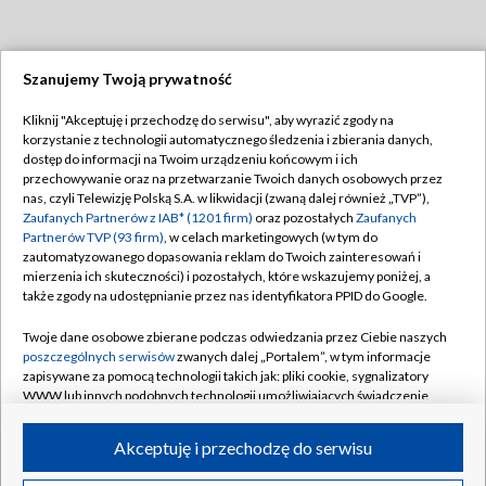
Szanujemy Twoją prywatność
Dołącz do nas:
Kliknij "Akceptuję i przechodzę do serwisu", aby wyrazić zgody na
korzystanie z technologii automatycznego śledzenia i zbierania danych,
TVP
dostęp do informacji na Twoim urządzeniu końcowym i ich
Abonament TVP
przechowywanie oraz na przetwarzanie Twoich danych osobowych przez
Regulamin TVP
nas, czyli Telewizję Polską S.A. w likwidacji (zwaną dalej również „TVP”),
Emisja w TVP
Polityka prywatności
Zaufanych Partnerów z IAB* (1201 firm)
oraz pozostałych
Zaufanych
Partnerów TVP (93 firm)
, w celach marketingowych (w tym do
Centrum informacji TVP
Moje zgody
zautomatyzowanego dopasowania reklam do Twoich zainteresowań i
mierzenia ich skuteczności) i pozostałych, które wskazujemy poniżej, a
Naziemna Telewizja Cyfrowa
Pomoc
także zgody na udostępnianie przez nas identyfikatora PPID do Google.
Sklep TVP
Biuro reklamy
Twoje dane osobowe zbierane podczas odwiedzania przez Ciebie naszych
Rada Programowa
Kontakt
poszczególnych serwisów
zwanych dalej „Portalem”, w tym informacje
zapisywane za pomocą technologii takich jak: pliki cookie, sygnalizatory
System NOS
WWW lub innych podobnych technologii umożliwiających świadczenie
dopasowanych i bezpiecznych usług, personalizację treści oraz reklam,
Informacje o nadawcy
Kanały
udostępnianie funkcji mediów społecznościowych oraz analizowanie
Akceptuję i przechodzę do serwisu
ruchu w Internecie.
Program dla prasy
©2026 Telewizja Polska S.A. w likwidacji