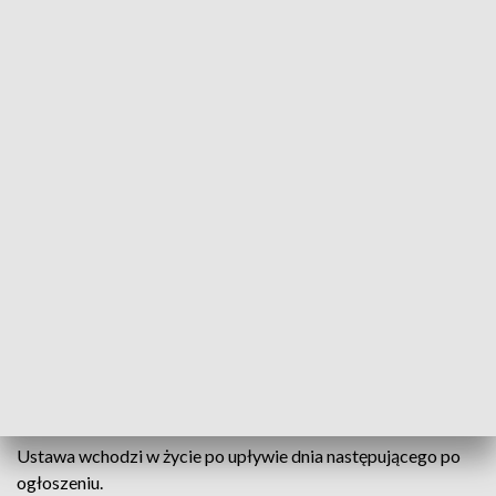
Jak dodano, rozwiązanie to jest uzasadnione szczególnym
czasem, jakim jest Boże Narodzenie oraz spotkaniami
rodzinnymi Polaków. - Jednocześnie w projekcie ustawy
proponuje się by w przypadku gdy Wigilia przypada na
niedzielę, dwie poprzedzające ją niedziele były tzw.
niedzielami handlowymi - napisano.
Podkreślono, że każda Wigilia przypadająca w niedzielę
będzie dniem objętym zakazem handlu, wykonywania
czynności związanych z handlem, powierzania pracownikowi
lub zatrudnionemu wykonywania pracy w handlu oraz
wykonywania czynności związanych z handlem.
Projekt ustawy nie wywołuje skutków dla budżetu państwa,
ani nie jest sprzeczny z prawem Unii Europejskiej.
Ustawa wchodzi w życie po upływie dnia następującego po
ogłoszeniu.