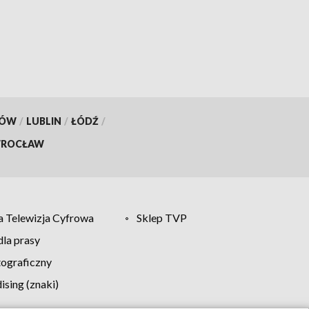
Sienkiewicza stanie
barykada
KÓW
/
LUBLIN
/
ŁÓDŹ
/
ROCŁAW
 Telewizja Cyfrowa
Sklep TVP
la prasy
tograficzny
sing (znaki)