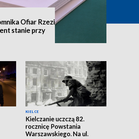
mnika Ofiar Rzezi
nt stanie przy
KIELCE
Kielczanie uczczą 82.
rocznicę Powstania
Warszawskiego. Na ul.