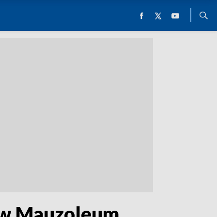
ą” w Mauzoleum