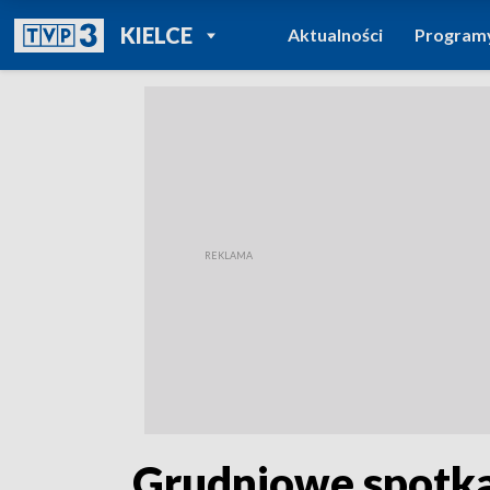
POWRÓT DO
KIELCE
Aktualności
Program
TVP REGIONY
„Grudniowe spotkan