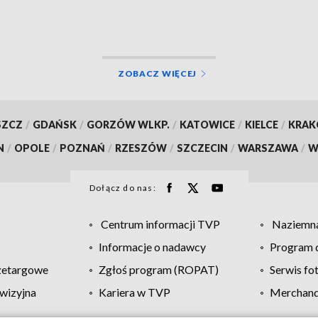
zawskiego
rozbicia kieleckiego
więzienia
ZOBACZ WIĘCEJ
SZCZ
/
GDAŃSK
/
GORZÓW WLKP.
/
KATOWICE
/
KIELCE
/
KRA
N
/
OPOLE
/
POZNAŃ
/
RZESZÓW
/
SZCZECIN
/
WARSZAWA
/
W
Dołącz do nas:
Centrum informacji TVP
Naziemna
Informacje o nadawcy
Program d
zetargowe
Zgłoś program (ROPAT)
Serwis fo
wizyjna
Kariera w TVP
Merchandi