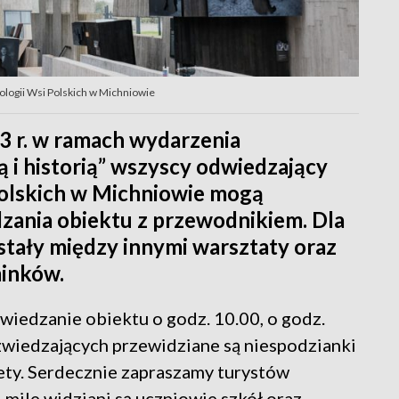
ologii Wsi Polskich w Michniowie
3 r. w ramach wydarzenia
ą i historią” wszyscy odwiedzający
olskich w Michniowie mogą
zania obiektu z przewodnikiem. Dla
stały między innymi warsztaty oraz
minków.
wiedzanie obiektu o godz. 10.00, o godz.
 zwiedzających przewidziane są niespodzianki
ety. Serdecznie zapraszamy turystów
mile widziani są uczniowie szkół oraz