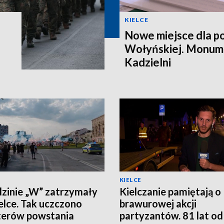
KIELCE
Nowe miejsce dla po
Wołyńskiej. Monume
Kadzielni
KIELCE
zinie „W” zatrzymały
Kielczanie pamiętają o
ielce. Tak uczczono
brawurowej akcji
terów powstania
partyzantów. 81 lat od