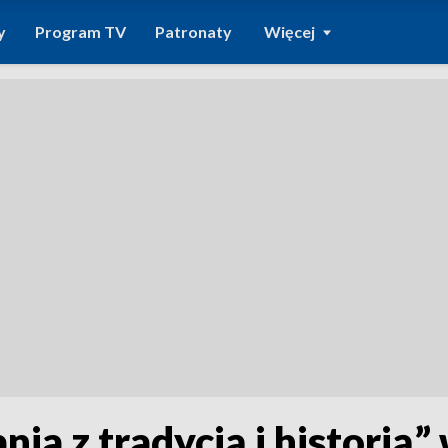
y
Program TV
Patronaty
Więcej
ia z tradycją i histori