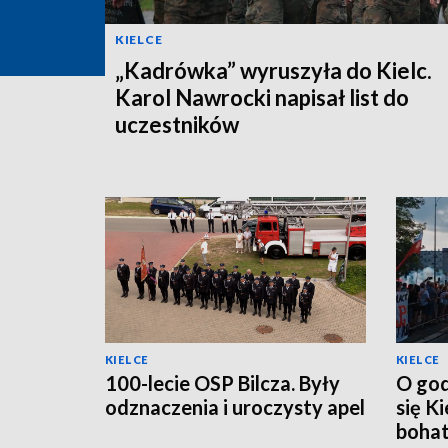
KIELCE
„Kadrówka” wyruszyła do Kielc.
Karol Nawrocki napisał list do
uczestników
KIELCE
KIELCE
100-lecie OSP Bilcza. Były
O god
odznaczenia i uroczysty apel
się K
boha