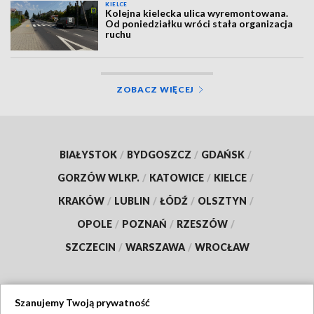
KIELCE
Kolejna kielecka ulica wyremontowana.
Od poniedziałku wróci stała organizacja
ruchu
ZOBACZ WIĘCEJ
BIAŁYSTOK
/
BYDGOSZCZ
/
GDAŃSK
/
GORZÓW WLKP.
/
KATOWICE
/
KIELCE
/
KRAKÓW
/
LUBLIN
/
ŁÓDŹ
/
OLSZTYN
/
OPOLE
/
POZNAŃ
/
RZESZÓW
/
SZCZECIN
/
WARSZAWA
/
WROCŁAW
Szanujemy Twoją prywatność
Dołącz do nas: