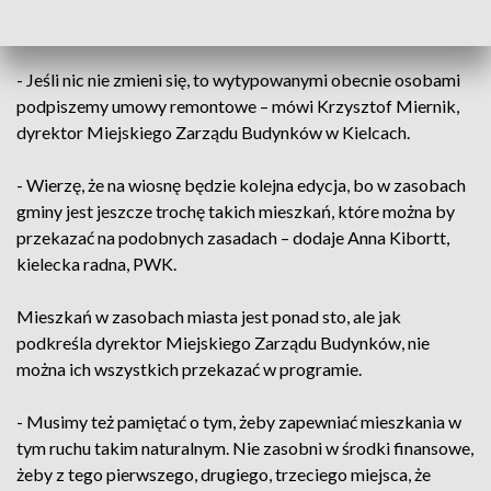
Tym razem wytypowanych zostało 17 mieszkań, z których
prawdopodobnie 13 zyska nowych najemców.
- Jeśli nic nie zmieni się, to wytypowanymi obecnie osobami
podpiszemy umowy remontowe – mówi Krzysztof Miernik,
dyrektor Miejskiego Zarządu Budynków w Kielcach.
- Wierzę, że na wiosnę będzie kolejna edycja, bo w zasobach
gminy jest jeszcze trochę takich mieszkań, które można by
przekazać na podobnych zasadach – dodaje Anna Kibortt,
kielecka radna, PWK.
Mieszkań w zasobach miasta jest ponad sto, ale jak
podkreśla dyrektor Miejskiego Zarządu Budynków, nie
można ich wszystkich przekazać w programie.
- Musimy też pamiętać o tym, żeby zapewniać mieszkania w
tym ruchu takim naturalnym. Nie zasobni w środki finansowe,
żeby z tego pierwszego, drugiego, trzeciego miejsca, że