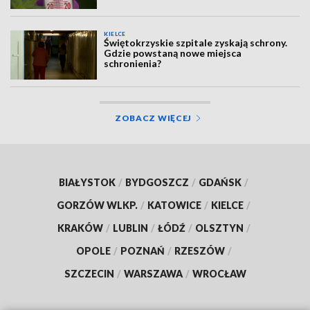
KIELCE
Świętokrzyskie szpitale zyskają schrony.
Gdzie powstaną nowe miejsca
schronienia?
ZOBACZ WIĘCEJ
BIAŁYSTOK
/
BYDGOSZCZ
/
GDAŃSK
/
GORZÓW WLKP.
/
KATOWICE
/
KIELCE
/
KRAKÓW
/
LUBLIN
/
ŁÓDŹ
/
OLSZTYN
/
OPOLE
/
POZNAŃ
/
RZESZÓW
/
SZCZECIN
/
WARSZAWA
/
WROCŁAW