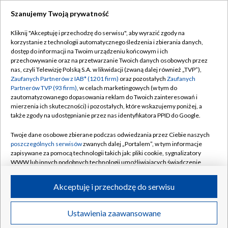
Szanujemy Twoją prywatność
Dołącz do nas:
Kliknij "Akceptuję i przechodzę do serwisu", aby wyrazić zgody na
korzystanie z technologii automatycznego śledzenia i zbierania danych,
TVP
dostęp do informacji na Twoim urządzeniu końcowym i ich
Abonament TVP
przechowywanie oraz na przetwarzanie Twoich danych osobowych przez
Regulamin TVP
nas, czyli Telewizję Polską S.A. w likwidacji (zwaną dalej również „TVP”),
Emisja w TVP
Polityka prywatności
Zaufanych Partnerów z IAB* (1201 firm)
oraz pozostałych
Zaufanych
Partnerów TVP (93 firm)
, w celach marketingowych (w tym do
Centrum informacji TVP
Moje zgody
zautomatyzowanego dopasowania reklam do Twoich zainteresowań i
mierzenia ich skuteczności) i pozostałych, które wskazujemy poniżej, a
Naziemna Telewizja Cyfrowa
Pomoc
także zgody na udostępnianie przez nas identyfikatora PPID do Google.
Sklep TVP
Biuro reklamy
Twoje dane osobowe zbierane podczas odwiedzania przez Ciebie naszych
Rada Programowa
Kontakt
poszczególnych serwisów
zwanych dalej „Portalem”, w tym informacje
zapisywane za pomocą technologii takich jak: pliki cookie, sygnalizatory
System NOS
WWW lub innych podobnych technologii umożliwiających świadczenie
dopasowanych i bezpiecznych usług, personalizację treści oraz reklam,
Informacje o nadawcy
Kanały
udostępnianie funkcji mediów społecznościowych oraz analizowanie
Akceptuję i przechodzę do serwisu
ruchu w Internecie.
Program dla prasy
©2026 Telewizja Polska S.A. w likwidacji
Biuro Reklamy
Twoje dane osobowe zbierane podczas odwiedzania przez Ciebie
Ustawienia zaawansowane
poszczególnych serwisów
na Portalu, takie jak adresy IP, identyfikatory
Ogłoszenie przetargowe
Twoich urządzeń końcowych i identyfikatory plików cookie, informacje o