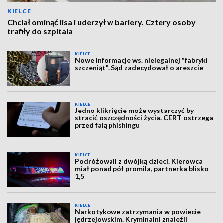
KIELCE
Chciał ominąć lisa i uderzył w bariery. Cztery osoby
trafiły do szpitala
KIELCE
Nowe informacje ws. nielegalnej "fabryki
szczeniąt". Sąd zadecydował o areszcie
KIELCE
Jedno kliknięcie może wystarczyć by
stracić oszczędności życia. CERT ostrzega
przed falą phishingu
KIELCE
Podróżowali z dwójką dzieci. Kierowca
miał ponad pół promila, partnerka blisko
1,5
KIELCE
Narkotykowe zatrzymania w powiecie
jędrzejowskim. Kryminalni znaleźli