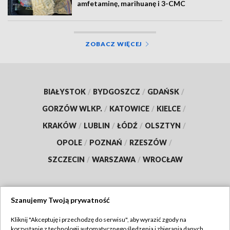
amfetaminę, marihuanę i 3-CMC
ZOBACZ WIĘCEJ
BIAŁYSTOK
/
BYDGOSZCZ
/
GDAŃSK
/
GORZÓW WLKP.
/
KATOWICE
/
KIELCE
/
KRAKÓW
/
LUBLIN
/
ŁÓDŹ
/
OLSZTYN
/
OPOLE
/
POZNAŃ
/
RZESZÓW
/
SZCZECIN
/
WARSZAWA
/
WROCŁAW
Szanujemy Twoją prywatność
Dołącz do nas:
Kliknij "Akceptuję i przechodzę do serwisu", aby wyrazić zgody na
korzystanie z technologii automatycznego śledzenia i zbierania danych,