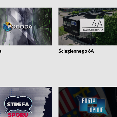
a
Ściegiennego 6A