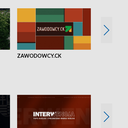
ZAWODOWCY.CK
Solidarni z U