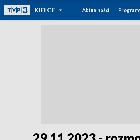
POWRÓT DO
KIELCE
Aktualności
Program
TVP REGIONY
29.11.2023 - rozm