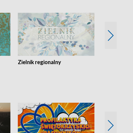
Zielnik regionalny
EkoLogiczni