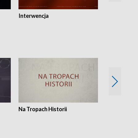
Interwencja
Fakty i Opin
Na Tropach Historii
Szept ziemi