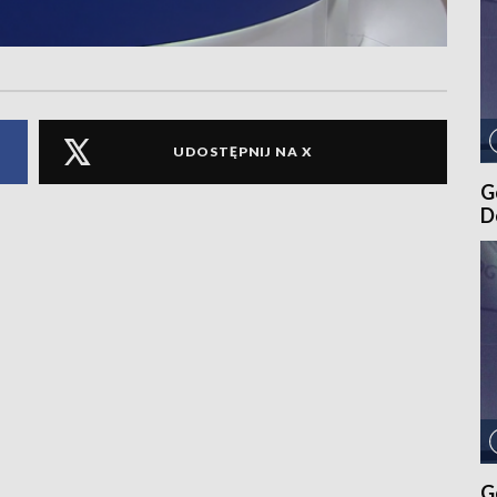
UDOSTĘPNIJ NA X
G
D
G