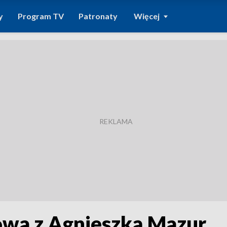
y
Program TV
Patronaty
Więcej
owa z Agnieszką Mazur