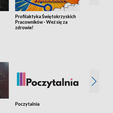
Profilaktyka Świętokrzyskich
Misja: Pacjen
Pracowników - Weź się za
zdrowie!
Poczytalnia
Koncerty TV