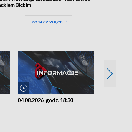
ackiem Bickim
ZOBACZ WIĘCEJ
04.08.2026, godz. 18:30
03.08.2026, 