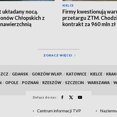
KIELCE
t układany nocą.
Firmy kwestionują war
ionów Chłopskich z
przetargu ZTM. Chodzi
nawierzchnią
kontrakt za 960 mln zł
ZOBACZ WIĘCEJ
SZCZ
/
GDAŃSK
/
GORZÓW WLKP.
/
KATOWICE
/
KIELCE
/
KRA
N
/
OPOLE
/
POZNAŃ
/
RZESZÓW
/
SZCZECIN
/
WARSZAWA
/
W
Dołącz do nas:
Centrum informacji TVP
Naziemna