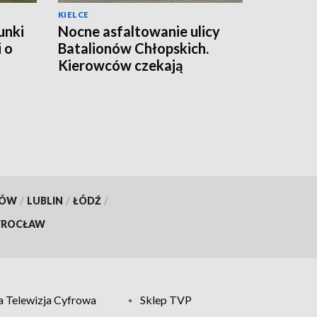
KIELCE
unki
Nocne asfaltowanie ulicy
 o
Batalionów Chłopskich.
Kierowców czekają
utrudnienia
KÓW
/
LUBLIN
/
ŁÓDŹ
/
ROCŁAW
 Telewizja Cyfrowa
Sklep TVP