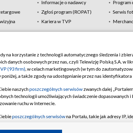
Informacje o nadawcy
Program d
zetargowe
Zgłoś program (ROPAT)
Serwis fo
wizyjna
Kariera w TVP
Merchandi
Polityka prywatności
Moje zgody
Pomoc
Biuro re
ody na korzystanie z technologii automatycznego śledzenia i zbie
 danych osobowych przez nas, czyli Telewizję Polską S.A. w likw
VP (93 firm)
, w celach marketingowych (w tym do zautomatyzow
 poniżej, a także zgody na udostępnianie przez nas identyfikator
Ciebie naszych
poszczególnych serwisów
zwanych dalej „Portalem
obnych technologii umożliwiających świadczenie dopasowanych i be
zowanie ruchu w Internecie.
Ciebie
poszczególnych serwisów
na Portalu, takie jak adresy IP, 
sach Portalu czy historia odwiedzin będą przetwarzane przez TV
ji: przechowywania informacji na urządzeniu lub dostęp do nich,
©2026 Telewizja Polska S.A. w likwidacji