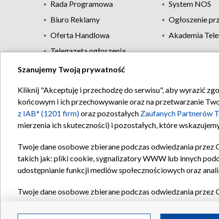
Rada Programowa
System NOS
Biuro Reklamy
Ogłoszenie pr
Oferta Handlowa
Akademia Tele
Telegazeta ogłoszenia
Szanujemy Twoją prywatność
Regulamin TVP
Kliknij "Akceptuję i przechodzę do serwisu", aby wyrazić zg
końcowym i ich przechowywanie oraz na przetwarzanie Twoich
z IAB* (1201 firm)
oraz pozostałych
Zaufanych Partnerów T
mierzenia ich skuteczności) i pozostałych, które wskazujemy
Twoje dane osobowe zbierane podczas odwiedzania przez 
takich jak: pliki cookie, sygnalizatory WWW lub innych pod
udostępnianie funkcji mediów społecznościowych oraz anali
Twoje dane osobowe zbierane podczas odwiedzania przez 
plików cookie, informacje o Twoich wyszukiwaniach w serwi
Partnerów TVP
dla realizacji następujących celów i funkc