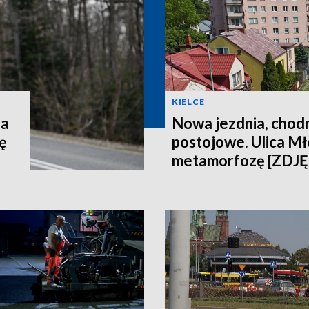
KIELCE
za
Nowa jezdnia, chodni
ę
postojowe. Ulica Mł
metamorfozę [ZDJĘ