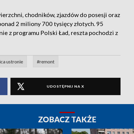
erzchni, chodników, zjazdów do posesji oraz
ponad 2 miliony 700 tysięcy złotych. 95
ie z programu Polski Ład, reszta pochodzi z
ica ustronie
#remont
UDOSTĘPNIJ NA X
ZOBACZ TAKŻE