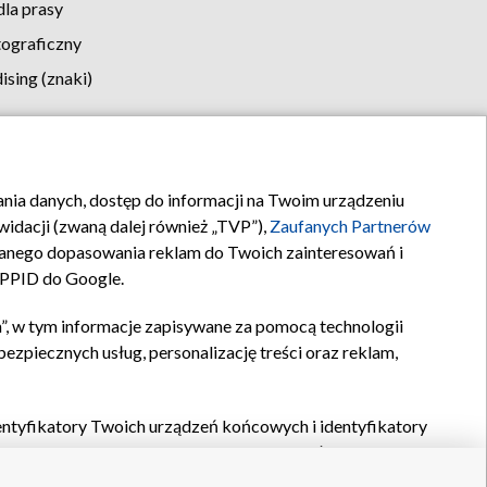
la prasy
tograficzny
sing (znaki)
klamy
Kontakt
rania danych, dostęp do informacji na Twoim urządzeniu
idacji (zwaną dalej również „TVP”),
Zaufanych Partnerów
anego dopasowania reklam do Twoich zainteresowań i
a PPID do Google.
”, w tym informacje zapisywane za pomocą technologii
zpiecznych usług, personalizację treści oraz reklam,
identyfikatory Twoich urządzeń końcowych i identyfikatory
P,
Zaufanych Partnerów z IAB
oraz pozostałych
Zaufanych
 wyboru podstawowych reklam, wyboru spersonalizowanych