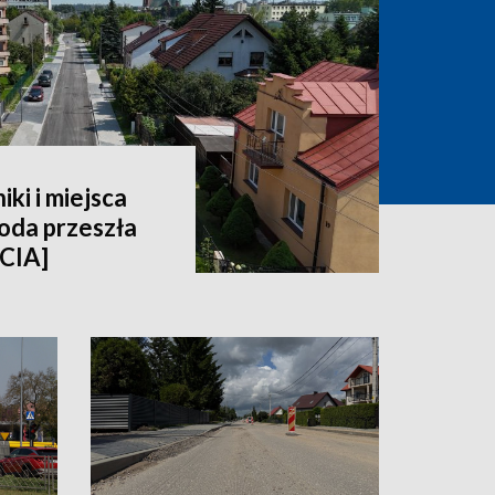
ki i miejsca
oda przeszła
CIA]