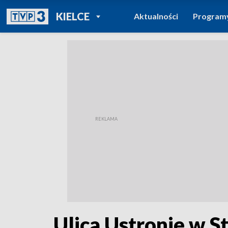
POWRÓT DO
KIELCE
Aktualności
Program
TVP REGIONY
Ulica Ustronie w 