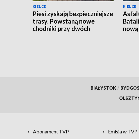
KIELCE
KIELCE
Piesi zyskają bezpieczniejsze
Asfal
trasy. Powstaną nowe
Batal
chodniki przy dwóch
nową 
krajówkach
BIAŁYSTOK
/
BYDGO
OLSZTY
Abonament TVP
Emisja w TVP