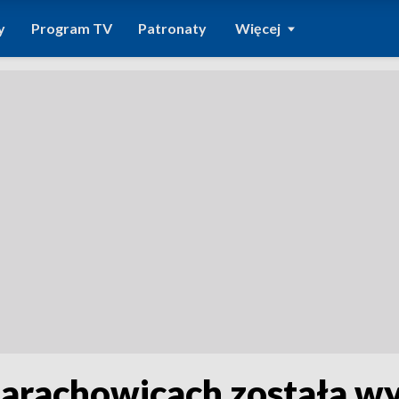
y
Program TV
Patronaty
Więcej
Starachowicach została