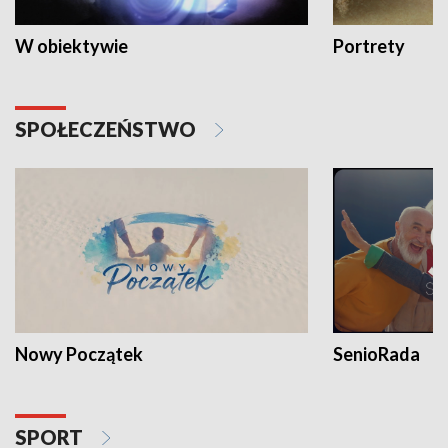
W obiektywie
Portrety
SPOŁECZEŃSTWO
Nowy Początek
SenioRada
SPORT