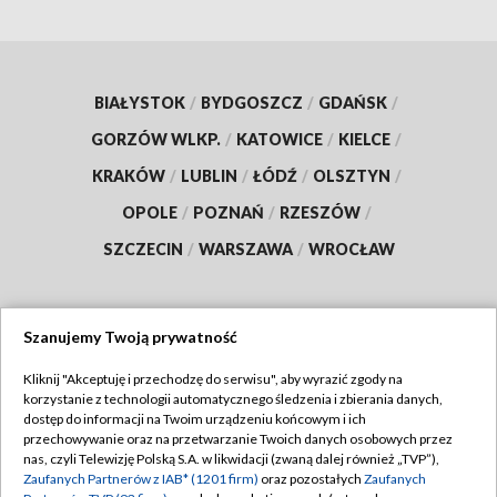
BIAŁYSTOK
/
BYDGOSZCZ
/
GDAŃSK
/
GORZÓW WLKP.
/
KATOWICE
/
KIELCE
/
KRAKÓW
/
LUBLIN
/
ŁÓDŹ
/
OLSZTYN
/
OPOLE
/
POZNAŃ
/
RZESZÓW
/
SZCZECIN
/
WARSZAWA
/
WROCŁAW
Szanujemy Twoją prywatność
Dołącz do nas:
Kliknij "Akceptuję i przechodzę do serwisu", aby wyrazić zgody na
korzystanie z technologii automatycznego śledzenia i zbierania danych,
TVP
dostęp do informacji na Twoim urządzeniu końcowym i ich
Abonament TVP
przechowywanie oraz na przetwarzanie Twoich danych osobowych przez
Regulamin TVP
nas, czyli Telewizję Polską S.A. w likwidacji (zwaną dalej również „TVP”),
Emisja w TVP
Zaufanych Partnerów z IAB* (1201 firm)
oraz pozostałych
Zaufanych
Polityka prywatności