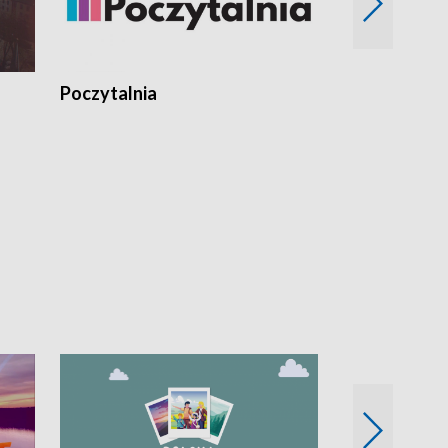
Poczytalnia
Koncerty TV