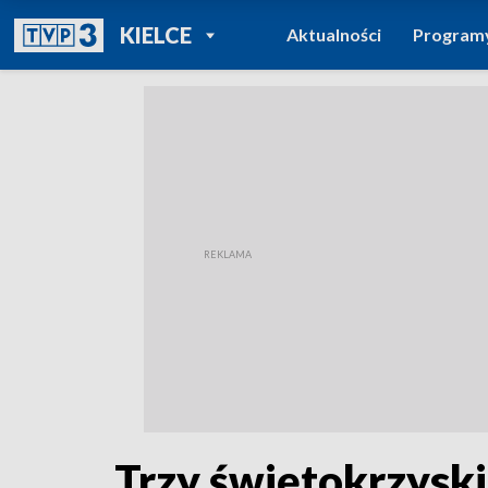
POWRÓT DO
KIELCE
Aktualności
Program
TVP REGIONY
Trzy świętokrzyski