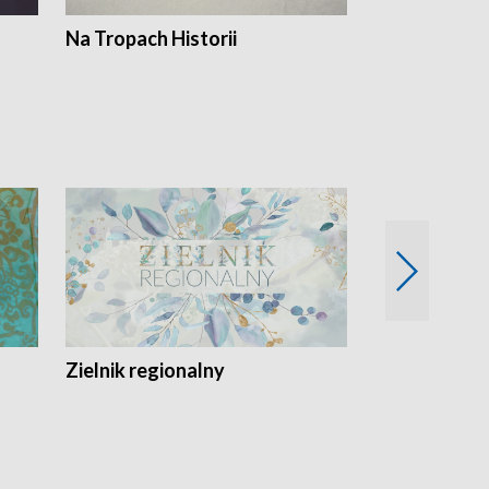
Na Tropach Historii
Szept ziemi
Zielnik regionalny
EkoLogiczni