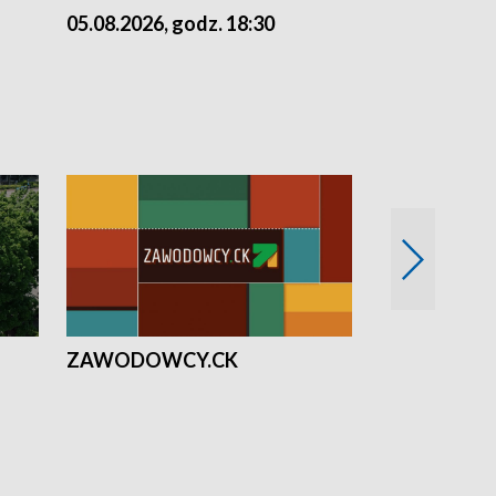
05.08.2026, godz. 18:30
04.08.2026, 
ZAWODOWCY.CK
Solidarni z U