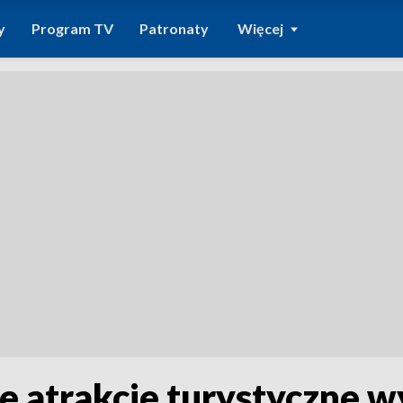
y
Program TV
Patronaty
Więcej
e atrakcje turystyczne 