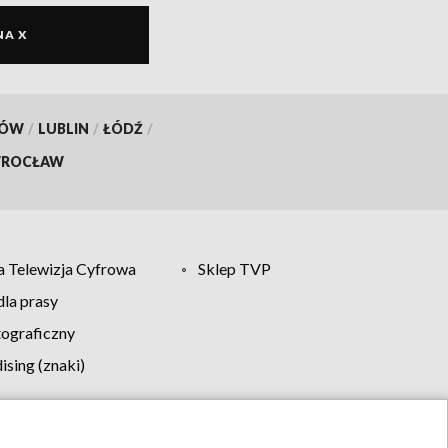
NA X
KÓW
/
LUBLIN
/
ŁÓDŹ
/
ROCŁAW
 Telewizja Cyfrowa
Sklep TVP
la prasy
tograficzny
sing (znaki)