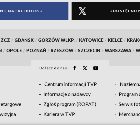
NIJ NA FACEBOOKU
UDOSTĘPNIJ 
SZCZ
/
GDAŃSK
/
GORZÓW WLKP.
/
KATOWICE
/
KIELCE
/
KRA
N
/
OPOLE
/
POZNAŃ
/
RZESZÓW
/
SZCZECIN
/
WARSZAWA
/
W
Dołącz do nas:
Centrum informacji TVP
Naziemna
Informacje o nadawcy
Program d
zetargowe
Zgłoś program (ROPAT)
Serwis fo
wizyjna
Kariera w TVP
Merchandi