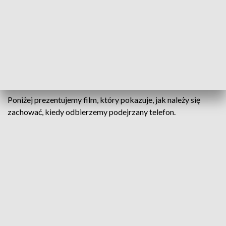
pożyczkę. Na szczęście kielczanka nie uwierzyła w tę
historię i rozłączyła się.
Krótko potem telefon od rzekomego policjanta
ostrzegającego przed pożyczką zaciągniętą na jej nazwisko
odebrała mieszkanka powiatu kieleckiego. Także w tym
przypadku złodzieje obeszli się smakiem.
Poniżej prezentujemy film, który pokazuje, jak należy się
zachować, kiedy odbierzemy podejrzany telefon.