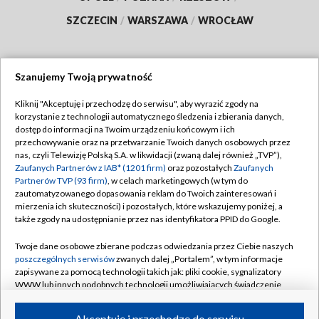
SZCZECIN
/
WARSZAWA
/
WROCŁAW
Szanujemy Twoją prywatność
Dołącz do nas:
Kliknij "Akceptuję i przechodzę do serwisu", aby wyrazić zgody na
korzystanie z technologii automatycznego śledzenia i zbierania danych,
TVP
dostęp do informacji na Twoim urządzeniu końcowym i ich
Abonament TVP
przechowywanie oraz na przetwarzanie Twoich danych osobowych przez
Regulamin TVP
nas, czyli Telewizję Polską S.A. w likwidacji (zwaną dalej również „TVP”),
Emisja w TVP
Polityka prywatności
Zaufanych Partnerów z IAB* (1201 firm)
oraz pozostałych
Zaufanych
Partnerów TVP (93 firm)
, w celach marketingowych (w tym do
Centrum informacji TVP
Moje zgody
zautomatyzowanego dopasowania reklam do Twoich zainteresowań i
mierzenia ich skuteczności) i pozostałych, które wskazujemy poniżej, a
Naziemna Telewizja Cyfrowa
Pomoc
także zgody na udostępnianie przez nas identyfikatora PPID do Google.
Sklep TVP
Biuro reklamy
Twoje dane osobowe zbierane podczas odwiedzania przez Ciebie naszych
Rada Programowa
Kontakt
poszczególnych serwisów
zwanych dalej „Portalem”, w tym informacje
zapisywane za pomocą technologii takich jak: pliki cookie, sygnalizatory
System NOS
WWW lub innych podobnych technologii umożliwiających świadczenie
dopasowanych i bezpiecznych usług, personalizację treści oraz reklam,
Informacje o nadawcy
Kanały
udostępnianie funkcji mediów społecznościowych oraz analizowanie
Akceptuję i przechodzę do serwisu