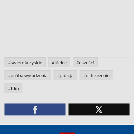
#świętokrzyskie
#kielce
#oszuści
#próba wyłudzenia
#policja
#ostrzeżenie
#film