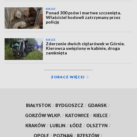
KIELCE
Ponad 300 psów i martwe szczenięta.
Właściciel hodowli zatrzymany przez
policję
KIELCE
Zderzenie dwóch ciężarówek w Górnie.
Kierowca uwięziony w kabinie, droga
zamknięta
ZOBACZ WIĘCEJ
BIAŁYSTOK
/
BYDGOSZCZ
/
GDAŃSK
/
GORZÓW WLKP.
/
KATOWICE
/
KIELCE
/
KRAKÓW
/
LUBLIN
/
ŁÓDŹ
/
OLSZTYN
/
OPOLE
/
POZNAŃ
/
RZESZÓW
/