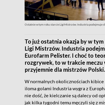
Ostatnie w tym roku starcie Ligi Mistrzów. Industria podejmuje 
To już ostatnia okazja by w ty
Ligi Mistrzów. Industria podej
Eurofarm Pelister. I choć to teo
rozgrywek, to w trakcie meczu w
przyjemnie dla mistrzów Polski.
W normalnych okolicznościach kibice m
iloma golami Industria wygra z Europh
nie dość, że kielczanie są dalecy od o
jak kilka tygodni temu męczyli się z