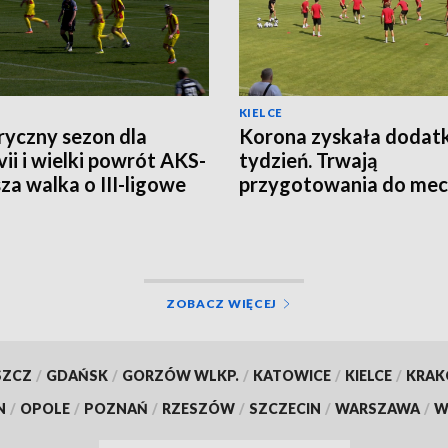
KIELCE
ryczny sezon dla
Korona zyskała doda
ii i wielki powrót AKS-
tydzień. Trwają
sza walka o III-ligowe
przygotowania do mec
ty
Legią Warszawa
ZOBACZ WIĘCEJ
SZCZ
/
GDAŃSK
/
GORZÓW WLKP.
/
KATOWICE
/
KIELCE
/
KRA
N
/
OPOLE
/
POZNAŃ
/
RZESZÓW
/
SZCZECIN
/
WARSZAWA
/
W