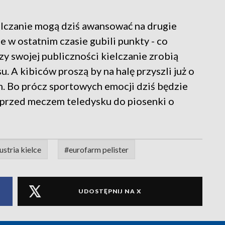
lczanie mogą dziś awansować na drugie
e w ostatnim czasie gubili punkty - co
rzy swojej publiczności kielczanie zrobią
. A kibiców proszą by na halę przyszli już o
m. Bo prócz sportowych emocji dziś będzie
 przed meczem teledysku do piosenki o
ustria kielce
#eurofarm pelister
UDOSTĘPNIJ NA X