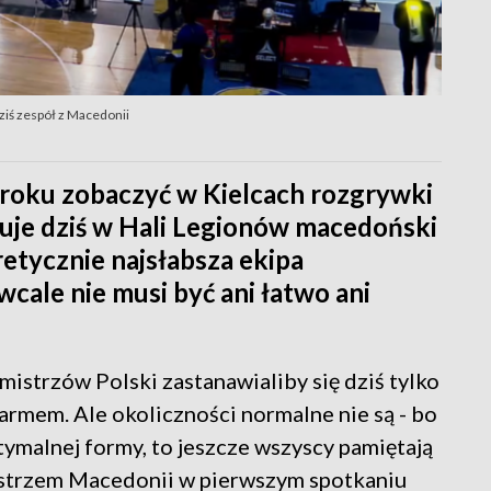
dziś zespół z Macedonii
m roku zobaczyć w Kielcach rozgrywki
muje dziś w Hali Legionów macedoński
retycznie najsłabsza ekipa
cale nie musi być ani łatwo ani
istrzów Polski zastanawialiby się dziś tylko
armem. Ale okoliczności normalne nie są - bo
ptymalnej formy, to jeszcze wszyscy pamiętają
 mistrzem Macedonii w pierwszym spotkaniu