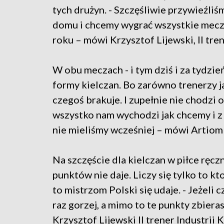
tych drużyn. - Szczęśliwie przywieźliś
domu i chcemy wygrać wszystkie mecze
roku – mówi Krzysztof Lijewski, II tren
W obu meczach - i tym dziś i za tydzi
formy kielczan. Bo zarówno trenerzy ja
czegoś brakuje. I zupełnie nie chodzi o
wszystko nam wychodzi jak chcemy i z 
nie mieliśmy wcześniej – mówi Artiom 
Na szczęście dla kielczan w piłce ręczne
punktów nie daje. Liczy się tylko to kt
to mistrzom Polski się udaje. - Jeżeli cz
raz gorzej, a mimo to te punkty zbiera
Krzysztof Lijewski II trener Industrii K