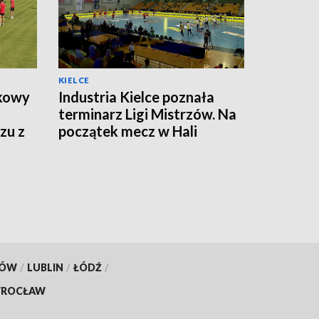
KIELCE
tkowy
Industria Kielce poznała
terminarz Ligi Mistrzów. Na
zu z
początek mecz w Hali
Legionów
KÓW
/
LUBLIN
/
ŁÓDŹ
/
ROCŁAW