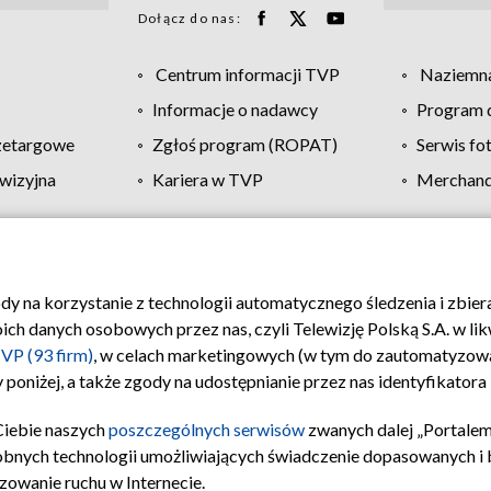
Dołącz do nas:
Centrum informacji TVP
Naziemna
Informacje o nadawcy
Program d
zetargowe
Zgłoś program (ROPAT)
Serwis fo
wizyjna
Kariera w TVP
Merchandi
Polityka prywatności
Moje zgody
Pomoc
Biuro re
ody na korzystanie z technologii automatycznego śledzenia i zbie
 danych osobowych przez nas, czyli Telewizję Polską S.A. w likw
VP (93 firm)
, w celach marketingowych (w tym do zautomatyzow
 poniżej, a także zgody na udostępnianie przez nas identyfikator
Ciebie naszych
poszczególnych serwisów
zwanych dalej „Portalem
obnych technologii umożliwiających świadczenie dopasowanych i be
zowanie ruchu w Internecie.