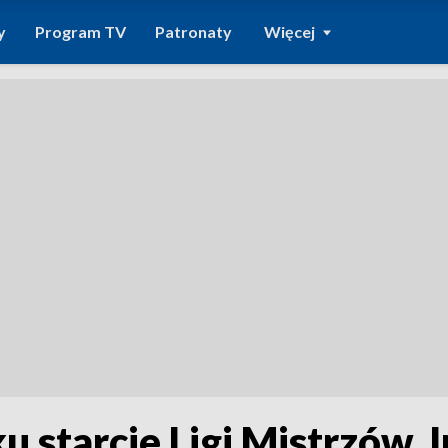
y
Program TV
Patronaty
Więcej
 starcie Ligi Mistrzów. 