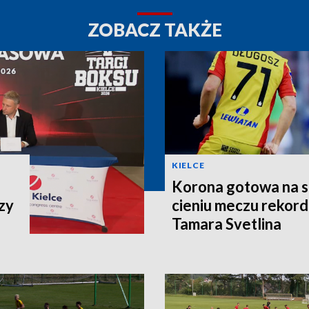
ZOBACZ TAKŻE
KIELCE
Korona gotowa na st
zy
cieniu meczu rekor
Tamara Svetlina