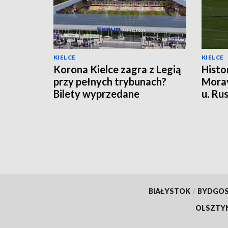
KIELCE
KIELCE
Korona Kielce zagra z Legią
Histo
przy pełnych trybunach?
Morav
Bilety wyprzedane
u. Ru
punk
BIAŁYSTOK
/
BYDGO
OLSZTY