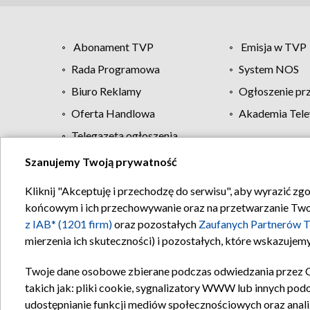
Abonament TVP
Emisja w TVP
Rada Programowa
System NOS
Biuro Reklamy
Ogłoszenie pr
Oferta Handlowa
Akademia Tele
Telegazeta ogłoszenia
Szanujemy Twoją prywatność
Regulamin TVP
Kliknij "Akceptuję i przechodzę do serwisu", aby wyrazić zg
końcowym i ich przechowywanie oraz na przetwarzanie Twoich
z IAB* (1201 firm)
oraz pozostałych
Zaufanych Partnerów T
mierzenia ich skuteczności) i pozostałych, które wskazujemy
Twoje dane osobowe zbierane podczas odwiedzania przez 
takich jak: pliki cookie, sygnalizatory WWW lub innych pod
udostępnianie funkcji mediów społecznościowych oraz anali