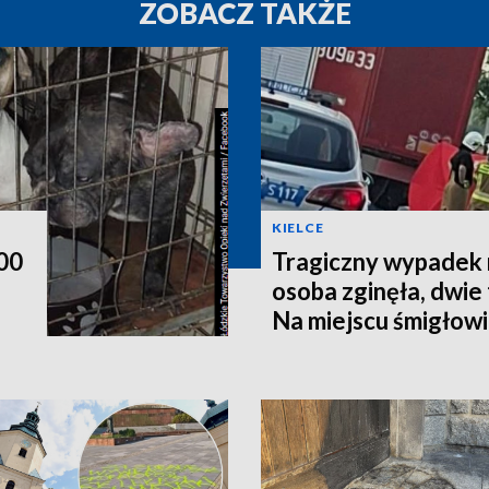
ZOBACZ TAKŻE
KIELCE
200
Tragiczny wypadek 
osoba zginęła, dwie t
Na miejscu śmigłow