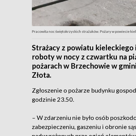
Pracowita noc świętokrzyskich strażaków. Pożary w powiecie kiel
Strażacy z powiatu kieleckiego 
roboty w nocy z czwartku na pi
pożarach w Brzechowie w gmini
Złota.
Zgłoszenie o pożarze budynku gospod
godzinie 23.50.
– W zdarzeniu nie było osób poszkodo
zabezpieczeniu, gaszeniu i obronie 
nadwyrężonych prze ogień elementów 