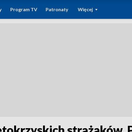
y
Program TV
Patronaty
Więcej
ętokrzyskich strażaków. 