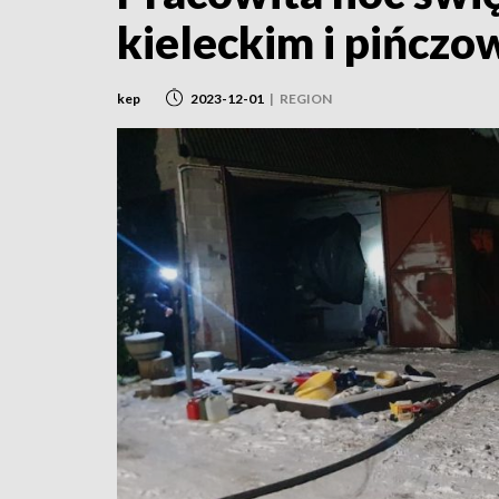
kieleckim i pińcz
kep
2023-12-01
|
REGION