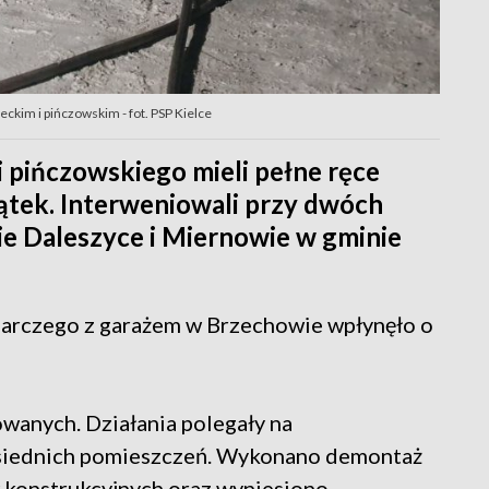
eckim i pińczowskim - fot. PSP Kielce
i pińczowskiego mieli pełne ręce
ątek. Interweniowali przy dwóch
e Daleszyce i Miernowie w gminie
arczego z garażem w Brzechowie wpłynęło o
wanych. Działania polegały na
sąsiednich pomieszczeń. Wykonano demontaż
konstrukcyjnych oraz wyniesiono