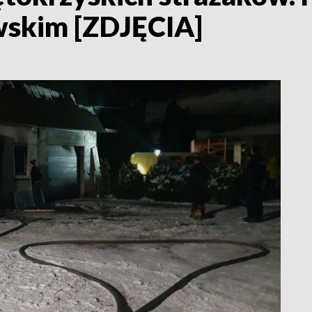
owskim [ZDJĘCIA]