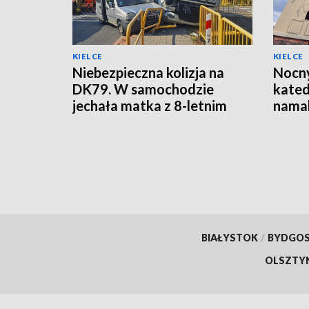
KIELCE
KIELCE
Niebezpieczna kolizja na
Nocny
DK79. W samochodzie
kated
jechała matka z 8-letnim
namal
dzieckiem
oskar
[ZDJ
BIAŁYSTOK
/
BYDGO
OLSZTY