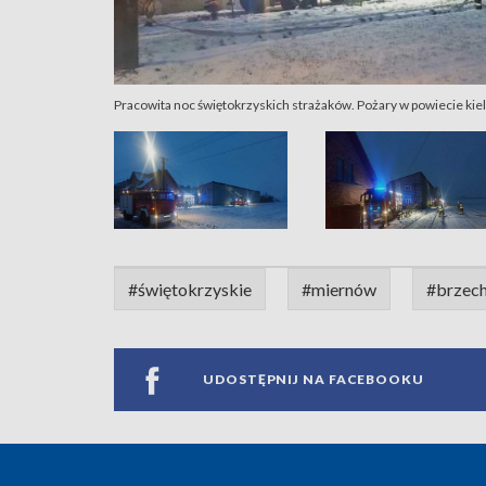
Pracowita noc świętokrzyskich strażaków. Pożary w powiecie kiel
#świętokrzyskie
#miernów
#brzec
UDOSTĘPNIJ NA FACEBOOKU