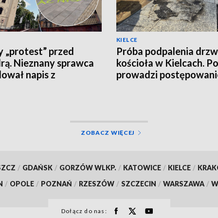
KIELCE
 „protest” przed
Próba podpalenia drzw
rą. Nieznany sprawca
kościoła w Kielcach. Po
ował napis z
prowadzi postępowani
żeniami o zdradę
ĘCIA]
ZOBACZ WIĘCEJ
SZCZ
/
GDAŃSK
/
GORZÓW WLKP.
/
KATOWICE
/
KIELCE
/
KRA
N
/
OPOLE
/
POZNAŃ
/
RZESZÓW
/
SZCZECIN
/
WARSZAWA
/
W
Dołącz do nas: