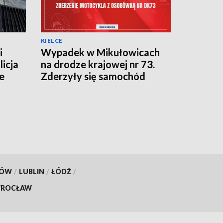
KIELCE
i
Wypadek w Mikułowicach
licja
na drodze krajowej nr 73.
e
Zderzyły się samochód
osobowy i motocykl
KÓW
/
LUBLIN
/
ŁÓDŹ
/
ROCŁAW