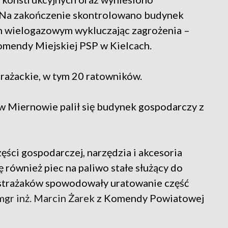
. Na zakończenie skontrolowano budynek
m wielogazowym wykluczając zagrożenia –
Komendy Miejskiej PSP w Kielcach.
trażackie, w tym 20 ratowników.
w Miernowie palił się budynek gospodarczy z
ęści gospodarczej, narzędzia i akcesoria
również piec na paliwo stałe służący do
 strażaków spowodowały uratowanie część
 mgr inż. Marcin Żarek
z Komendy Powiatowej