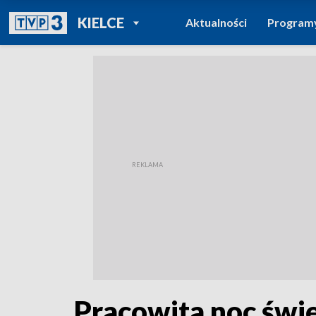
POWRÓT DO
KIELCE
Aktualności
Program
TVP REGIONY
Pracowita noc świ