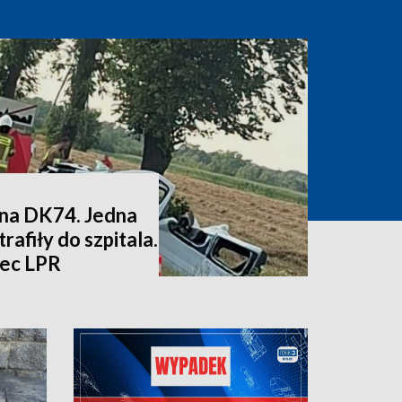
na DK74. Jedna
rafiły do szpitala.
iec LPR