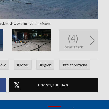
eckim i pińczowskim - fot. PSP Pińczów
(4)
Zobacz zdjęcia
hów
#pożar
#ogień
#straż pożarna
UDOSTĘPNIJ NA X