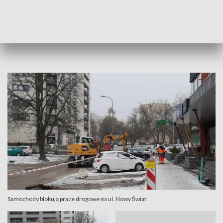
gdzie powinni pracować drogowcy.
Czy kieleckie samochody niedługo staną się tak sławne jak
zabetonowane auto z Łodzi?
Samochody blokują prace drogowe na ul. Nowy Świat