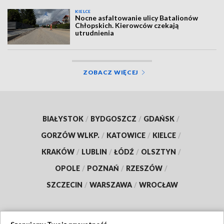
KIELCE
Nocne asfaltowanie ulicy Batalionów
Chłopskich. Kierowców czekają
utrudnienia
ZOBACZ WIĘCEJ
BIAŁYSTOK
/
BYDGOSZCZ
/
GDAŃSK
/
GORZÓW WLKP.
/
KATOWICE
/
KIELCE
/
KRAKÓW
/
LUBLIN
/
ŁÓDŹ
/
OLSZTYN
/
OPOLE
/
POZNAŃ
/
RZESZÓW
/
SZCZECIN
/
WARSZAWA
/
WROCŁAW