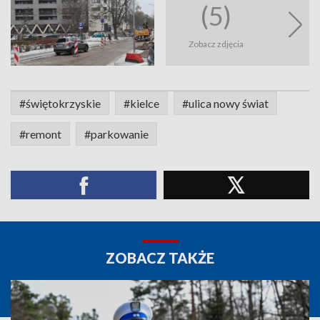
(5)
Zobacz zdjęcia
#świętokrzyskie
#kielce
#ulica nowy świat
#remont
#parkowanie
ZOBACZ TAKŻE