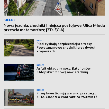
KIELCE
Nowa jezdnia, chodniki i miejsca postojowe. Ulica Młoda
przeszła metamorfozę [ZDJĘCIA]
KIELCE
Piesi zyskają bezpieczniejsze trasy.
Powstaną nowe chodniki przy dwóch
krajówkach
KIELCE
Asfalt układany nocą. Batalionów
Chłopskich z nową nawierzchnią
KIELCE
Firmy kwestionują warunki przetargu
ZTM. Chodzi o kontrakt za 960 mln zł