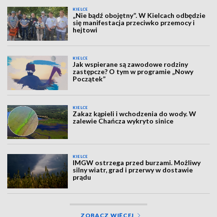
KIELCE
„Nie bądź obojętny”. W Kielcach odbędzie
się manifestacja przeciwko przemocy i
hejtowi
KIELCE
Jak wspierane są zawodowe rodziny
zastępcze? O tym w programie „Nowy
Początek”
KIELCE
Zakaz kąpieli i wchodzenia do wody. W
zalewie Chańcza wykryto sinice
KIELCE
IMGW ostrzega przed burzami. Możliwy
silny wiatr, grad i przerwy w dostawie
prądu
ZOBACZ WIĘCEJ