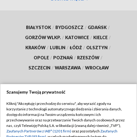
BIAŁYSTOK
/
BYDGOSZCZ
/
GDAŃSK
/
GORZÓW WLKP.
/
KATOWICE
/
KIELCE
/
KRAKÓW
/
LUBLIN
/
ŁÓDŹ
/
OLSZTYN
/
OPOLE
/
POZNAŃ
/
RZESZÓW
/
SZCZECIN
/
WARSZAWA
/
WROCŁAW
Szanujemy Twoją prywatność
Dołącz do nas:
Kliknij "Akceptuję i przechodzę do serwisu", aby wyrazić zgody na
korzystanie z technologii automatycznego śledzenia i zbierania danych,
TVP
dostęp do informacji na Twoim urządzeniu końcowym i ich
Abonament TVP
przechowywanie oraz na przetwarzanie Twoich danych osobowych przez
Regulamin TVP
nas, czyli Telewizję Polską S.A. w likwidacji (zwaną dalej również „TVP”),
Emisja w TVP
Polityka prywatności
Zaufanych Partnerów z IAB* (1201 firm)
oraz pozostałych
Zaufanych
Partnerów TVP (93 firm)
, w celach marketingowych (w tym do