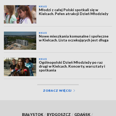
KIELCE
Młodzi z całej Polski spotkali się w
Kielcach. Pełen atrakcji Dzień Młodzieży
KIELCE
Nowe mieszkania komunalne i społeczne
w Kielcach. Lista oczekujących jest długa
KIELCE
Ogólnopolski Dzień Młodzieży po raz
drugi w Kielcach. Koncerty, warsztaty i
spotkania
ZOBACZ WIĘCEJ
BIAŁYSTOK
/
BYDGOSZCZ
/
GDAŃSK
/