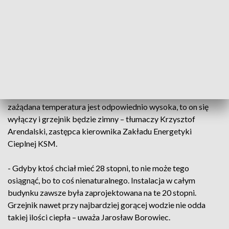
Problem może jednak leżeć w regulujących temperaturę
termostatach, które zainstalowano na kaloryferach.
Dlatego władze spółdzielni apelują, by grzejników używać z
głową. Te na czas wietrzenia w domu powinny być zakręcane.
Unikać należy także ich zasłaniania i suszenia na nich prania.
- Termostat reaguje na temperaturę w pomieszczeniu. Jeśli
zażądana temperatura jest odpowiednio wysoka, to on się
wyłączy i grzejnik będzie zimny – tłumaczy Krzysztof
Arendalski, zastępca kierownika Zakładu Energetyki
Cieplnej KSM.
- Gdyby ktoś chciał mieć 28 stopni, to nie może tego
osiągnąć, bo to coś nienaturalnego. Instalacja w całym
budynku zawsze była zaprojektowana na te 20 stopni.
Grzejnik nawet przy najbardziej gorącej wodzie nie odda
takiej ilości ciepła – uważa Jarosław Borowiec.