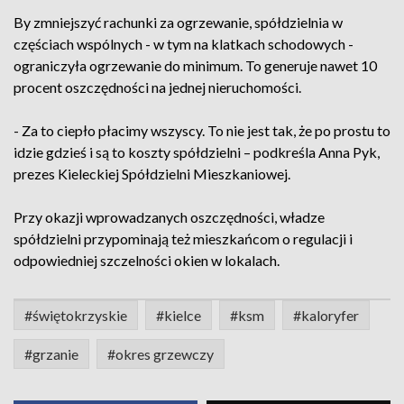
By zmniejszyć rachunki za ogrzewanie, spółdzielnia w
częściach wspólnych - w tym na klatkach schodowych -
ograniczyła ogrzewanie do minimum. To generuje nawet 10
procent oszczędności na jednej nieruchomości.
- Za to ciepło płacimy wszyscy. To nie jest tak, że po prostu to
idzie gdzieś i są to koszty spółdzielni – podkreśla Anna Pyk,
prezes Kieleckiej Spółdzielni Mieszkaniowej.
Przy okazji wprowadzanych oszczędności, władze
spółdzielni przypominają też mieszkańcom o regulacji i
odpowiedniej szczelności okien w lokalach.
#świętokrzyskie
#kielce
#ksm
#kaloryfer
#grzanie
#okres grzewczy