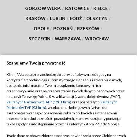
GORZÓW WLKP.
/
KATOWICE
/
KIELCE
/
KRAKÓW
/
LUBLIN
/
ŁÓDŹ
/
OLSZTYN
/
OPOLE
/
POZNAŃ
/
RZESZÓW
/
SZCZECIN
/
WARSZAWA
/
WROCŁAW
Szanujemy Twoją prywatność
Dołącz do nas:
Kliknij "Akceptuję i przechodzę do serwisu", aby wyrazić zgody na
korzystanie z technologii automatycznego śledzenia i zbierania danych,
TVP
dostęp do informacji na Twoim urządzeniu końcowym i ich
Abonament TVP
przechowywanie oraz na przetwarzanie Twoich danych osobowych przez
Regulamin TVP
nas, czyli Telewizję Polską S.A. w likwidacji (zwaną dalej również „TVP”),
Emisja w TVP
Polityka prywatności
Zaufanych Partnerów z IAB* (1201 firm)
oraz pozostałych
Zaufanych
Partnerów TVP (93 firm)
, w celach marketingowych (w tym do
Centrum informacji TVP
Moje zgody
zautomatyzowanego dopasowania reklam do Twoich zainteresowań i
mierzenia ich skuteczności) i pozostałych, które wskazujemy poniżej, a
Naziemna Telewizja Cyfrowa
Pomoc
także zgody na udostępnianie przez nas identyfikatora PPID do Google.
Sklep TVP
Biuro reklamy
Twoje dane osobowe zbierane podczas odwiedzania przez Ciebie naszych