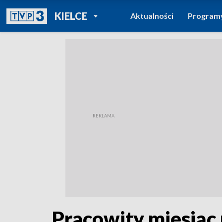
POWRÓT DO
KIELCE
Aktualności
Program
TVP REGIONY
Pracowity miesiąc 