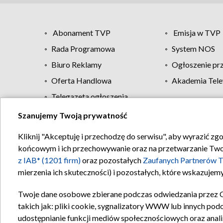
Abonament TVP
Emisja w TVP
Rada Programowa
System NOS
Biuro Reklamy
Ogłoszenie pr
Oferta Handlowa
Akademia Tele
Telegazeta ogłoszenia
Szanujemy Twoją prywatność
Regulamin TVP
Kliknij "Akceptuję i przechodzę do serwisu", aby wyrazić zg
końcowym i ich przechowywanie oraz na przetwarzanie Twoich
z IAB* (1201 firm)
oraz pozostałych
Zaufanych Partnerów T
mierzenia ich skuteczności) i pozostałych, które wskazujemy
Twoje dane osobowe zbierane podczas odwiedzania przez 
takich jak: pliki cookie, sygnalizatory WWW lub innych pod
udostępnianie funkcji mediów społecznościowych oraz anali