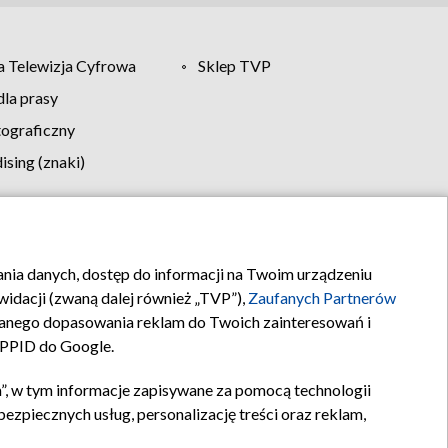
 Telewizja Cyfrowa
Sklep TVP
la prasy
tograficzny
sing (znaki)
klamy
Kontakt
rania danych, dostęp do informacji na Twoim urządzeniu
idacji (zwaną dalej również „TVP”),
Zaufanych Partnerów
anego dopasowania reklam do Twoich zainteresowań i
a PPID do Google.
”, w tym informacje zapisywane za pomocą technologii
zpiecznych usług, personalizację treści oraz reklam,