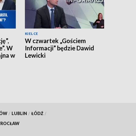
KIELCE
ję”,
W czwartek „Gościem
e”. W
Informacji” będzie Dawid
ajna w
Lewicki
KÓW
/
LUBLIN
/
ŁÓDŹ
/
ROCŁAW