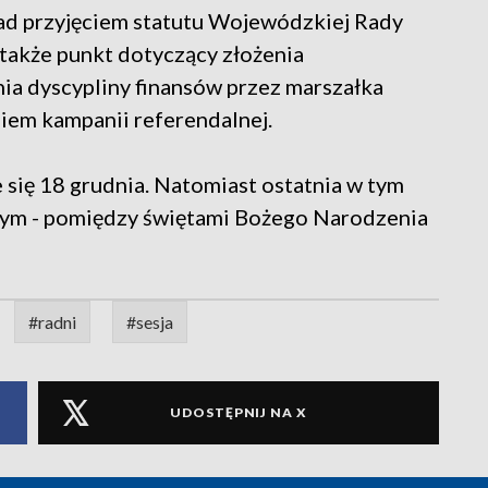
ad przyjęciem statutu Wojewódzkiej Rady
 także punkt dotyczący złożenia
ia dyscypliny finansów przez marszałka
iem kampanii referendalnej.
 się 18 grudnia. Natomiast ostatnia w tym
ym - pomiędzy świętami Bożego Narodzenia
#radni
#sesja
UDOSTĘPNIJ NA X