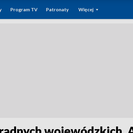
y
Program TV
Patronaty
Więcej
radnych wojewódzkich. A