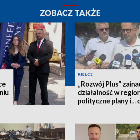
ZOBACZ TAKŻE
KIELCE
ce
„Rozwój Plus” zain
niu
działalność w regio
polityczne plany i...