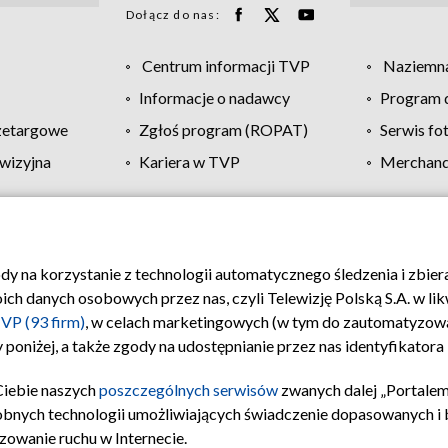
Dołącz do nas:
Centrum informacji TVP
Naziemna
Informacje o nadawcy
Program d
zetargowe
Zgłoś program (ROPAT)
Serwis fo
wizyjna
Kariera w TVP
Merchandi
Polityka prywatności
Moje zgody
Pomoc
Biuro re
ody na korzystanie z technologii automatycznego śledzenia i zbie
 danych osobowych przez nas, czyli Telewizję Polską S.A. w likw
VP (93 firm)
, w celach marketingowych (w tym do zautomatyzow
 poniżej, a także zgody na udostępnianie przez nas identyfikator
Ciebie naszych
poszczególnych serwisów
zwanych dalej „Portalem
obnych technologii umożliwiających świadczenie dopasowanych i be
zowanie ruchu w Internecie.