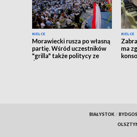
KIELCE
KIELCE
Morawiecki rusza po własną
Zabra
partię. Wśród uczestników
ma zg
"grilla" także politycy ze
konso
Świętokrzyskiego
BIAŁYSTOK
/
BYDGO
OLSZTY