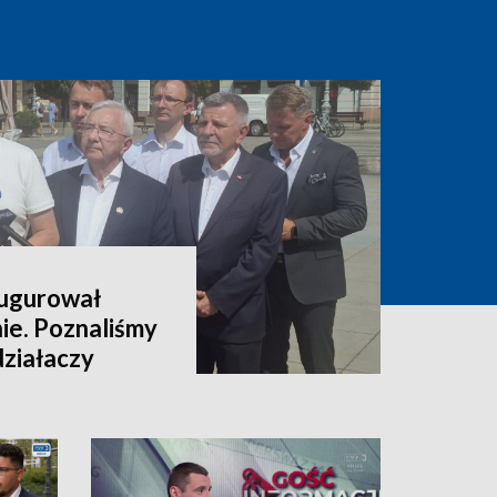
augurował
nie. Poznaliśmy
 działaczy