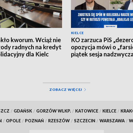
KIELCE
kło kworum. Wciąż nie
KO zarzuca PiS „dezerc
ody radnych na kredyt
opozycja mówi o „farsi
lidacyjny dla Kielc
piątek sesja nadzwycz
kieleckim ratuszu
ZOBACZ WIĘCEJ
SZCZ
/
GDAŃSK
/
GORZÓW WLKP.
/
KATOWICE
/
KIELCE
/
KRA
N
/
OPOLE
/
POZNAŃ
/
RZESZÓW
/
SZCZECIN
/
WARSZAWA
/
W