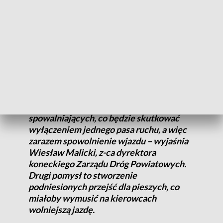
tłumaczy Marcin Zieliński, z-ca burmistrza miasta.
Ale na ten wariant sceptycznie zapatruje się odpowiadający
za skrzyżowanie powiat. Zdaniem jego władz to rozwiązanie
najdroższe i najbardziej czasochłonne. Dlatego pod uwagę
brane są dwa inne pomysły.
– Jeden pomysł to ustawienie barierek
spowalniających, co będzie skutkować
wyłączeniem jednego pasa ruchu, a więc
zarazem spowolnienie wjazdu – wyjaśnia
Wiesław Malicki, z-ca dyrektora
koneckiego Zarządu Dróg Powiatowych.
Drugi pomysł to stworzenie
podniesionych przejść dla pieszych, co
miałoby wymusić na kierowcach
wolniejszą jazdę.