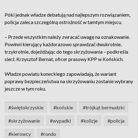
Póki jednak władze debatują nad najlepszym rozwiązaniem,
policja zaleca szczególną ostrożność w tamtym miejscu.
– Przede wszystkim należy zwracać uwagę na oznakowanie.
Powinni kierujący każdorazowo sprawdzać dwukrotnie,
trzykrotnie, dojeżdżając do tego skrzyżowania – podkreśla
sierż. Krzysztof Bernat, oficer prasowy KPP w Końskich.
Władze powiatu koneckiego zapowiadają, że wariant
poprawy bezpieczeństwa na skrzyżowaniu zostanie wybrany
jeszcze w tym roku.
#świętokrzyskie
#końskie
#trójkąt bermudzki
#skrzyżowanie
#wypadki
#kolizje
#policja
#kierowcy
#rondo