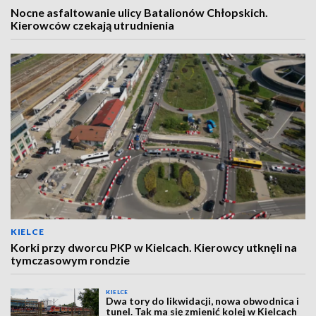
Nocne asfaltowanie ulicy Batalionów Chłopskich.
Kierowców czekają utrudnienia
KIELCE
Korki przy dworcu PKP w Kielcach. Kierowcy utknęli na
tymczasowym rondzie
KIELCE
Dwa tory do likwidacji, nowa obwodnica i
tunel. Tak ma się zmienić kolej w Kielcach