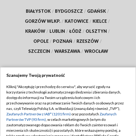
BIAŁYSTOK
/
BYDGOSZCZ
/
GDAŃSK
/
GORZÓW WLKP.
/
KATOWICE
/
KIELCE
/
KRAKÓW
/
LUBLIN
/
ŁÓDŹ
/
OLSZTYN
/
OPOLE
/
POZNAŃ
/
RZESZÓW
/
SZCZECIN
/
WARSZAWA
/
WROCŁAW
Szanujemy Twoją prywatność
Dołącz do nas:
Kliknij "Akceptuję i przechodzę do serwisu", aby wyrazić zgody na
korzystanie z technologii automatycznego śledzenia i zbierania danych,
TVP
dostęp do informacji na Twoim urządzeniu końcowym i ich
Abonament TVP
przechowywanie oraz na przetwarzanie Twoich danych osobowych przez
Regulamin TVP
nas, czyli Telewizję Polską S.A. w likwidacji (zwaną dalej również „TVP”),
Emisja w TVP
Polityka prywatności
Zaufanych Partnerów z IAB* (1201 firm)
oraz pozostałych
Zaufanych
Partnerów TVP (93 firm)
, w celach marketingowych (w tym do
Centrum informacji TVP
Moje zgody
zautomatyzowanego dopasowania reklam do Twoich zainteresowań i
mierzenia ich skuteczności) i pozostałych, które wskazujemy poniżej, a
Naziemna Telewizja Cyfrowa
Pomoc
także zgody na udostępnianie przez nas identyfikatora PPID do Google.