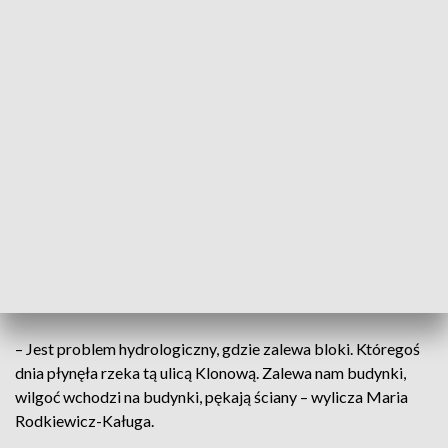
Paczkowska.
Jak tłumaczą, o planach sprzedaży dowiedzieli się kilka dni
temu. Działka przeznaczona jest pod zabudowę
wielorodzinną. – Uchwała pozwalająca na sprzedaż tej
nieruchomości została podjęta w tym roku przez Radę
Miasta. Najprawdopodobniej do takiego zbycia może dojść
w pierwszym kwartale 2024 roku – potwierdza Marcin
Januchta, rzecznik prezydenta Kielc.
W przyszłości może tu powstać kolejny blok, a to – zdaniem
mieszkańców – pogłębi problemy, z którymi już się zmagają
– hałasem, korkami i nie tylko...
– Jest problem hydrologiczny, gdzie zalewa bloki. Któregoś
dnia płynęła rzeka tą ulicą Klonową. Zalewa nam budynki,
wilgoć wchodzi na budynki, pękają ściany – wylicza Maria
Rodkiewicz-Kaługa.