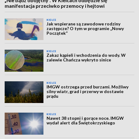
„Nie bądź obojętny”. W Kielcach odbędzie się
manifestacja przeciwko przemocy i hejtowi
KIELCE
Jak wspierane są zawodowe rodziny
zastępcze? O tym w programie „Nowy
Początek”
KIELCE
Zakaz kąpieli i wchodzenia do wody. W
zalewie Chańcza wykryto sinice
KIELCE
IMGW ostrzega przed burzami. Możliwy
silny wiatr, grad i przerwy w dostawie
prądu
KIELCE
Nawet 38 stopni i gorące noce. IMGW
wydał alert dla Świętokrzyskiego