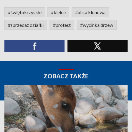
#świętokrzyskie
#kielce
#ulica klonowa
#sprzedaż działki
#protest
#wycinka drzew
ZOBACZ TAKŻE