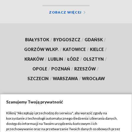
ZOBACZ WIĘCEJ
BIAŁYSTOK
/
BYDGOSZCZ
/
GDAŃSK
/
GORZÓW WLKP.
/
KATOWICE
/
KIELCE
/
KRAKÓW
/
LUBLIN
/
ŁÓDŹ
/
OLSZTYN
/
OPOLE
/
POZNAŃ
/
RZESZÓW
/
SZCZECIN
/
WARSZAWA
/
WROCŁAW
Szanujemy Twoją prywatność
Dołącz do nas:
Kliknij "Akceptuję i przechodzę do serwisu", aby wyrazić zgody na
korzystanie z technologii automatycznego śledzenia i zbierania danych,
TVP
dostęp do informacji na Twoim urządzeniu końcowym i ich
Abonament TVP
przechowywanie oraz na przetwarzanie Twoich danych osobowych przez
Regulamin TVP