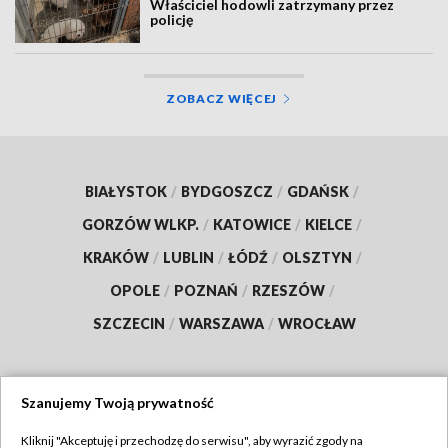
Właściciel hodowli zatrzymany przez
policję
ZOBACZ WIĘCEJ
BIAŁYSTOK
/
BYDGOSZCZ
/
GDAŃSK
/
GORZÓW WLKP.
/
KATOWICE
/
KIELCE
/
KRAKÓW
/
LUBLIN
/
ŁÓDŹ
/
OLSZTYN
/
OPOLE
/
POZNAŃ
/
RZESZÓW
/
SZCZECIN
/
WARSZAWA
/
WROCŁAW
Szanujemy Twoją prywatność
Dołącz do nas:
Kliknij "Akceptuję i przechodzę do serwisu", aby wyrazić zgody na