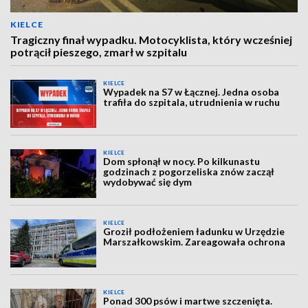
KIELCE
Tragiczny finał wypadku. Motocyklista, który wcześniej
potrącił pieszego, zmarł w szpitalu
KIELCE
Wypadek na S7 w Łącznej. Jedna osoba
trafiła do szpitala, utrudnienia w ruchu
KIELCE
Dom spłonął w nocy. Po kilkunastu
godzinach z pogorzeliska znów zaczął
wydobywać się dym
KIELCE
Groził podłożeniem ładunku w Urzędzie
Marszałkowskim. Zareagowała ochrona
KIELCE
Ponad 300 psów i martwe szczenięta.