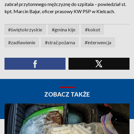
zabrał przytomnego mężczyznę do szpitala – powiedział st.
kpt. Marcin Bajur, oficer prasowy KW PSP w Kielcach.
#świętokrzyskie
#gmina kije
#kokot
#zadławienie
#straż pożarna
#interwencja
ZOBACZ TAKŻE