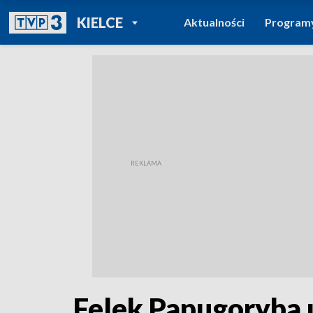
POWRÓT DO
KIELCE
Aktualności
Program
TVP REGIONY
Felek Papugoryba u