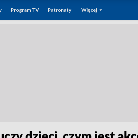
y
Program TV
Patronaty
Więcej
czy dzieci, czym jest ak