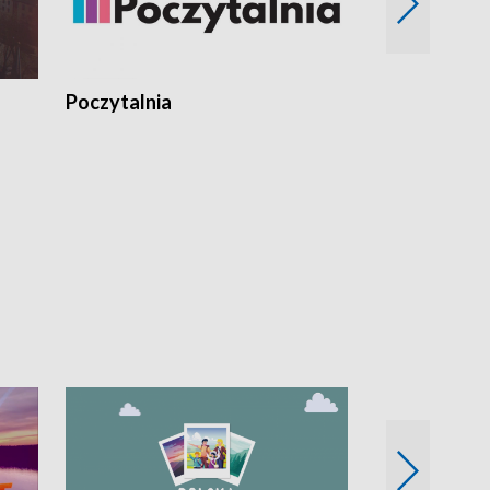
Poczytalnia
Koncerty TV