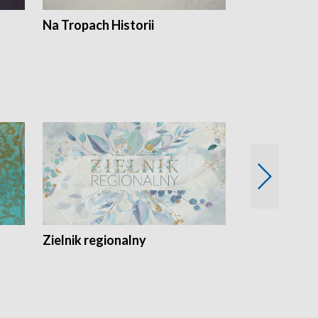
Na Tropach Historii
Szept ziemi
Zielnik regionalny
EkoLogiczni