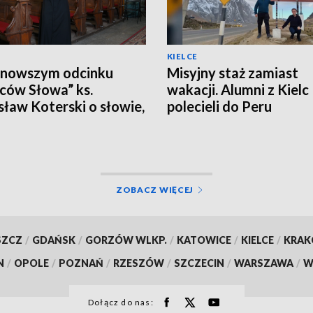
KIELCE
jnowszym odcinku
Misyjny staż zamiast
ców Słowa” ks.
wakacji. Alumni z Kielc
ław Koterski o słowie,
polecieli do Peru
 trafia do ludzkiego
ZOBACZ WIĘCEJ
SZCZ
/
GDAŃSK
/
GORZÓW WLKP.
/
KATOWICE
/
KIELCE
/
KRA
N
/
OPOLE
/
POZNAŃ
/
RZESZÓW
/
SZCZECIN
/
WARSZAWA
/
W
Dołącz do nas: