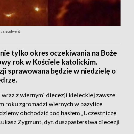
na się adwent
 nie tylko okres oczekiwania na Boże
owy rok w Kościele katolickim.
zji sprawowana będzie w niedzielę o
edrze.
 wraz z wiernymi diecezji kieleckiej zawsze
ym roku zgromadzi wiernych w bazylice
ędziemy obchodzić pod hasłem „Uczestniczę
ukasz Zygmunt, dyr. duszpasterstwa diecezji