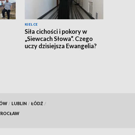
KIELCE
Siła cichości i pokory w
„Siewcach Słowa”. Czego
uczy dzisiejsza Ewangelia?
KÓW
/
LUBLIN
/
ŁÓDŹ
/
ROCŁAW