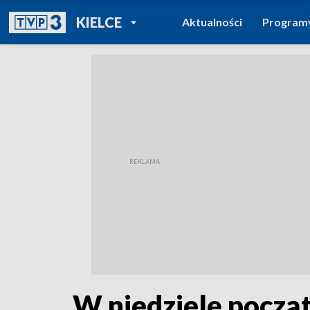
POWRÓT DO
KIELCE
Aktualności
Program
TVP REGIONY
W niedzielę począ