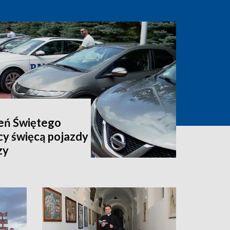
ień Świętego
cy święcą pojazdy
zy