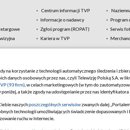
Centrum informacji TVP
Naziemna
Informacje o nadawcy
Program d
zetargowe
Zgłoś program (ROPAT)
Serwis fo
wizyjna
Kariera w TVP
Merchandi
Polityka prywatności
Moje zgody
Pomoc
Biuro re
ody na korzystanie z technologii automatycznego śledzenia i zbie
 danych osobowych przez nas, czyli Telewizję Polską S.A. w likw
VP (93 firm)
, w celach marketingowych (w tym do zautomatyzow
 poniżej, a także zgody na udostępnianie przez nas identyfikator
Ciebie naszych
poszczególnych serwisów
zwanych dalej „Portalem
obnych technologii umożliwiających świadczenie dopasowanych i be
zowanie ruchu w Internecie.