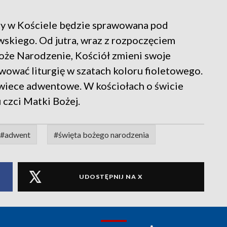
ny w Kościele będzie sprawowana pod
skiego. Od jutra, wraz z rozpoczęciem
Boże Narodzenie, Kościół zmieni swoje
wować liturgię w szatach koloru fioletowego.
 świece adwentowe. W kościołach o świcie
 czci Matki Bożej.
#adwent
#święta bożego narodzenia
UDOSTĘPNIJ NA X