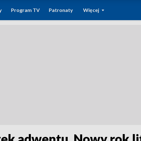
y
Program TV
Patronaty
Więcej
tek adwentu. Nowy rok li