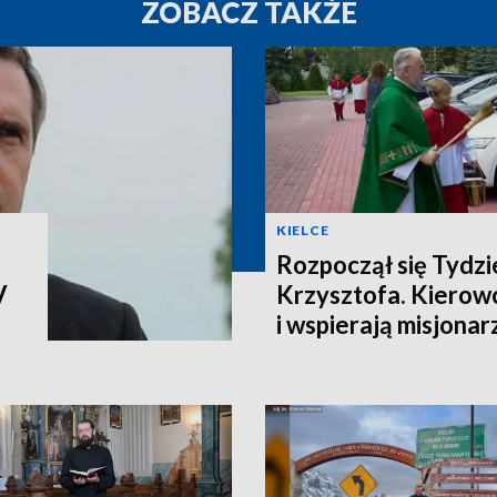
ZOBACZ TAKŻE
KIELCE
Rozpoczął się Tydz
V
Krzysztofa. Kierow
i wspierają misjonar