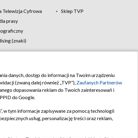
 Telewizja Cyfrowa
Sklep TVP
la prasy
tograficzny
sing (znaki)
klamy
Kontakt
rania danych, dostęp do informacji na Twoim urządzeniu
idacji (zwaną dalej również „TVP”),
Zaufanych Partnerów
anego dopasowania reklam do Twoich zainteresowań i
a PPID do Google.
”, w tym informacje zapisywane za pomocą technologii
zpiecznych usług, personalizację treści oraz reklam,