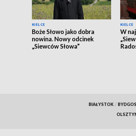
KIELCE
KIELCE
Boże Słowo jako dobra
W na
nowina. Nowy odcinek
„Siew
„Siewców Słowa”
Rados
które
serca
BIAŁYSTOK
/
BYDGO
OLSZTY