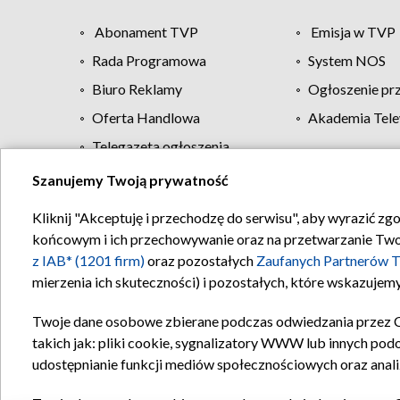
Abonament TVP
Emisja w TVP
Rada Programowa
System NOS
Biuro Reklamy
Ogłoszenie pr
Oferta Handlowa
Akademia Tele
Telegazeta ogłoszenia
Szanujemy Twoją prywatność
Regulamin TVP
Kliknij "Akceptuję i przechodzę do serwisu", aby wyrazić zg
końcowym i ich przechowywanie oraz na przetwarzanie Twoich
z IAB* (1201 firm)
oraz pozostałych
Zaufanych Partnerów T
mierzenia ich skuteczności) i pozostałych, które wskazujemy
Twoje dane osobowe zbierane podczas odwiedzania przez 
takich jak: pliki cookie, sygnalizatory WWW lub innych pod
udostępnianie funkcji mediów społecznościowych oraz anali