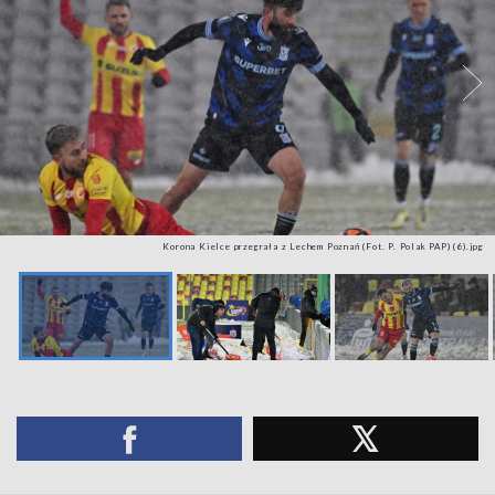
Korona Kielce przegrała z Lechem Poznań (Fot. P. Polak PAP) (6).jpg