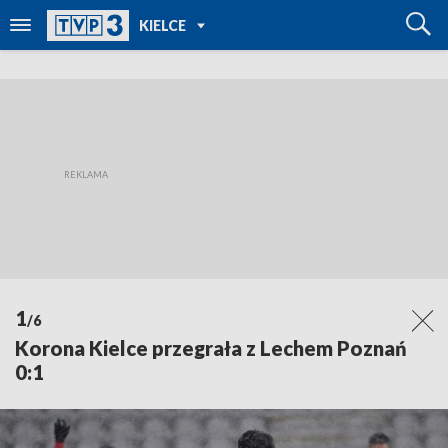
POWRÓT DO
KIELCE
TVP REGIONY
1
/6
Korona Kielce przegrała z Lechem Poznań
0:1