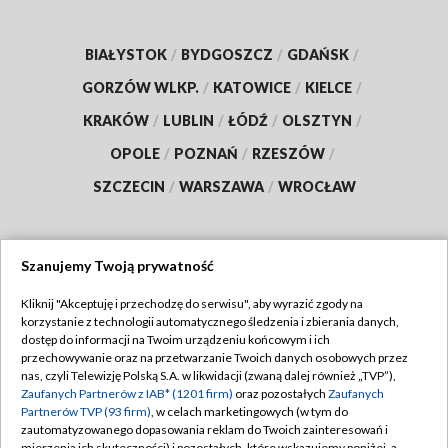
BIAŁYSTOK
/
BYDGOSZCZ
/
GDAŃSK
/
GORZÓW WLKP.
/
KATOWICE
/
KIELCE
/
KRAKÓW
/
LUBLIN
/
ŁÓDŹ
/
OLSZTYN
/
OPOLE
/
POZNAŃ
/
RZESZÓW
/
SZCZECIN
/
WARSZAWA
/
WROCŁAW
Szanujemy Twoją prywatność
Dołącz do nas:
Kliknij "Akceptuję i przechodzę do serwisu", aby wyrazić zgody na
korzystanie z technologii automatycznego śledzenia i zbierania danych,
TVP
dostęp do informacji na Twoim urządzeniu końcowym i ich
Abonament TVP
przechowywanie oraz na przetwarzanie Twoich danych osobowych przez
Regulamin TVP
nas, czyli Telewizję Polską S.A. w likwidacji (zwaną dalej również „TVP”),
Emisja w TVP
Polityka prywatności
Zaufanych Partnerów z IAB* (1201 firm)
oraz pozostałych
Zaufanych
Partnerów TVP (93 firm)
, w celach marketingowych (w tym do
Centrum informacji TVP
Moje zgody
zautomatyzowanego dopasowania reklam do Twoich zainteresowań i
mierzenia ich skuteczności) i pozostałych, które wskazujemy poniżej, a