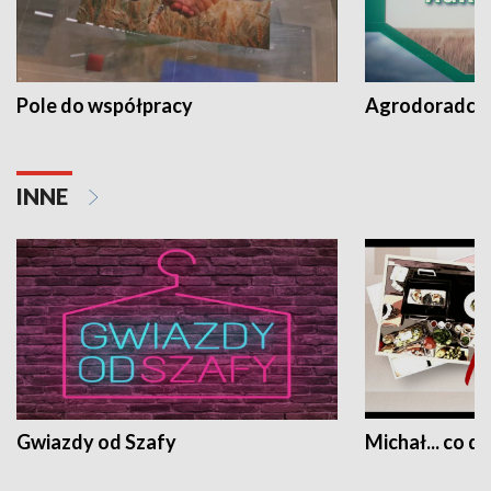
Pole do współpracy
Agrodoradcy 
INNE
Gwiazdy od Szafy
Michał... co dz