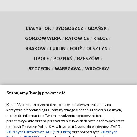
BIAŁYSTOK
/
BYDGOSZCZ
/
GDAŃSK
/
GORZÓW WLKP.
/
KATOWICE
/
KIELCE
/
KRAKÓW
/
LUBLIN
/
ŁÓDŹ
/
OLSZTYN
/
OPOLE
/
POZNAŃ
/
RZESZÓW
/
SZCZECIN
/
WARSZAWA
/
WROCŁAW
Szanujemy Twoją prywatność
Dołącz do nas:
Kliknij "Akceptuję i przechodzę do serwisu", aby wyrazić zgody na
korzystanie z technologii automatycznego śledzenia i zbierania danych,
TVP
dostęp do informacji na Twoim urządzeniu końcowym i ich
Abonament TVP
przechowywanie oraz na przetwarzanie Twoich danych osobowych przez
Regulamin TVP
nas, czyli Telewizję Polską S.A. w likwidacji (zwaną dalej również „TVP”),
Emisja w TVP
Zaufanych Partnerów z IAB* (1201 firm)
oraz pozostałych
Zaufanych
Polityka prywatności