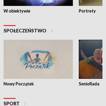
W obiektywie
Portrety
SPOŁECZEŃSTWO
Nowy Początek
SenioRada
SPORT